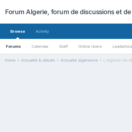
Forum Algerie, forum de discussions et de
Browse
Activity
Forums
Calendar
Staff
Online Users
Leaderbo
Home
Actualité & débats
Actualité algérienne
L'algérien Ne 