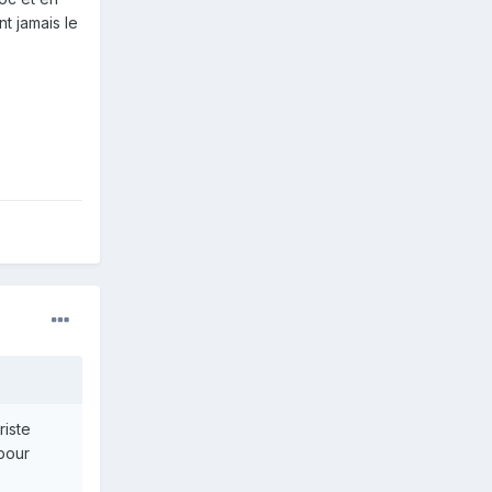
t jamais le
riste
 pour