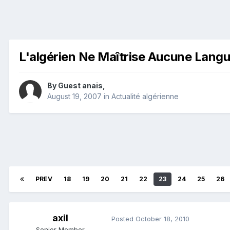
L'algérien Ne Maîtrise Aucune Lang
By Guest anais,
August 19, 2007
in
Actualité algérienne
PREV
18
19
20
21
22
23
24
25
26
axil
Posted
October 18, 2010
Senior Member