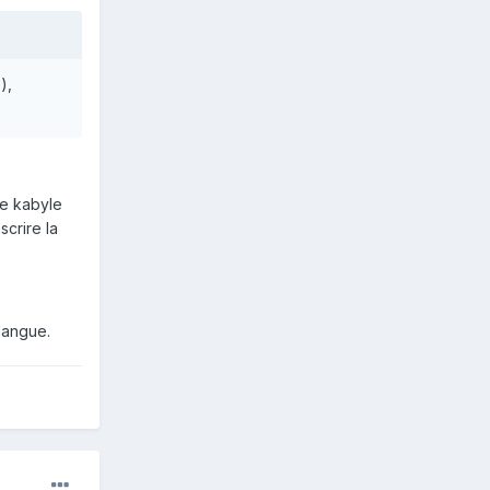
),
te kabyle
scrire la
langue.