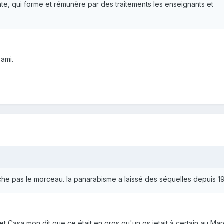
te, qui forme et rémunère par des traitements les enseignants et
'ami.
lâche pas le morceau. la panarabisme a laissé des séquelles depuis 1
t Casa mon dit que ce était en gros qu'un os jetait à certain au Mar