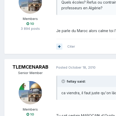
Quels écoles? Refus ou contrain
professeurs en Algérie?
Members
10
3 894 posts
Je parle du Maroc alors calme toi l
Citer
TLEMCENARAB
Posted
October 18, 2010
Senior Member
fellay said:
ca viendra, il faut juste qu'on 
Members
10
Tu sait certain MAROCAIN d'Oujda e