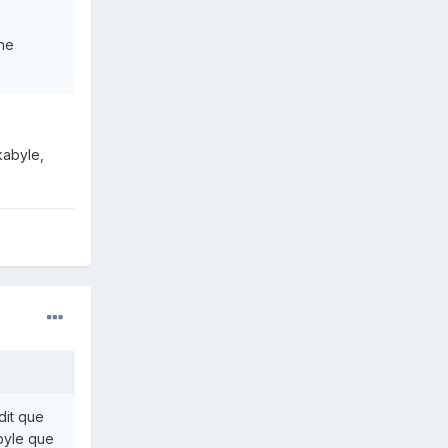
une
kabyle,
dit que
byle que