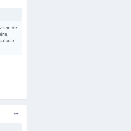
vision de
érie,
es école