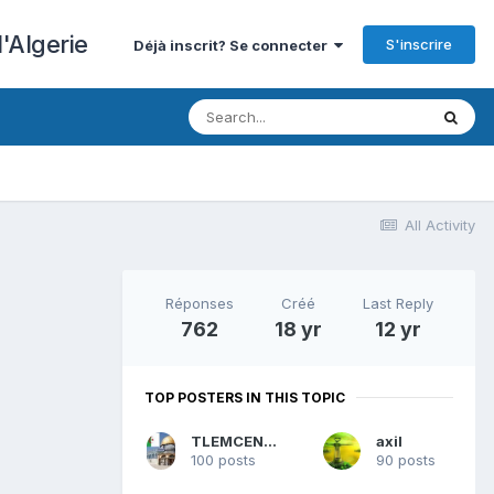
'Algerie
S'inscrire
Déjà inscrit? Se connecter
All Activity
Réponses
Créé
Last Reply
762
18 yr
12 yr
TOP POSTERS IN THIS TOPIC
TLEMCENARAB
axil
100 posts
90 posts