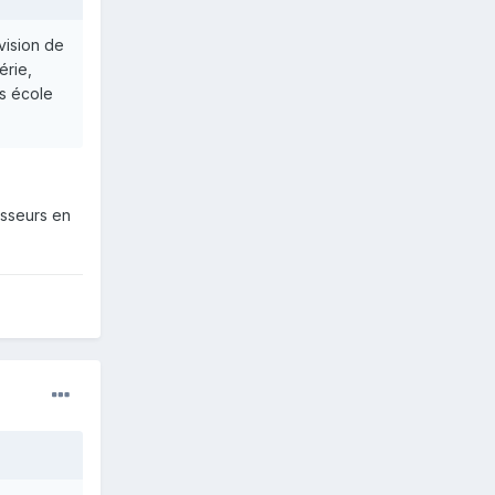
vision de
érie,
es école
esseurs en