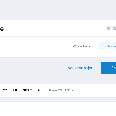
ue
Partager
Followe
Nouveau sujet
Ré
27
28
NEXT
Page 23 of 31