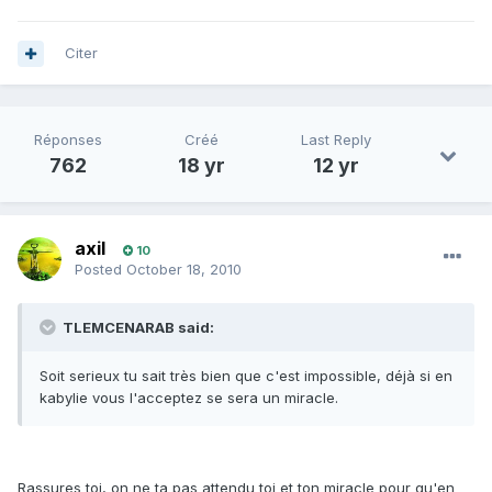
Citer
Réponses
Créé
Last Reply
762
18 yr
12 yr
axil
10
Posted
October 18, 2010
TLEMCENARAB said:
Soit serieux tu sait très bien que c'est impossible, déjà si en
kabylie vous l'acceptez se sera un miracle.
Rassures toi, on ne ta pas attendu toi et ton miracle pour qu'en