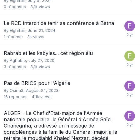
By
Elghifari
,
July 5, 2024
0
réponses
3,1k
views
Le RCD interdit de tenir sa conférence à Batna
By
Elghifari
,
June 21, 2024
1
réponse
3k
views
Rabrab et les kabyles... cet région élu
By
Aghabie
,
July 27, 2020
3
réponses
3,1k
views
Pas de BRICS pour l'Algérie
By
OsiriaS
,
August 24, 2023
16
réponses
4,1k
views
ALGER - Le Chef d'Etat-major de l'Armée
nationale populaire, le Général d'Armée Saïd
Chanegriha, a adressé un message de
condoléances à la famille du Général-major à la
retraite le moudjahid Khaled Nezzar, décédé