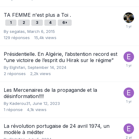
TA FEMME n'est plus a Toi .
1
2
3
4
6
By
segalas
,
March 6, 2015
129
réponses
15,4k
views
Présidentielle. En Algérie, l’abstention record est
“une victoire de l’esprit du Hirak sur le régime”
By
Elghifari
,
September 14, 2024
2
réponses
2,2k
views
Les Mercenaires de la propagande et la
désinformation!!!!
By
Kaderou31
,
June 12, 2023
1
réponse
4,1k
views
La révolution portugaise de 24 avril 1974, un
modèle à méditer