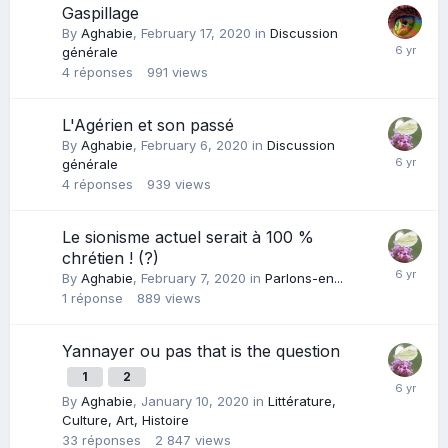
Gaspillage
By
Aghabie
,
February 17, 2020
in
Discussion
générale
4
réponses
991
views
L'Agérien et son passé
By
Aghabie
,
February 6, 2020
in
Discussion
générale
4
réponses
939
views
Le sionisme actuel serait à 100 %
chrétien ! (?)
By
Aghabie
,
February 7, 2020
in
Parlons-en...
1
réponse
889
views
Yannayer ou pas that is the question
1
2
By
Aghabie
,
January 10, 2020
in
Littérature,
Culture, Art, Histoire
33
réponses
2 847
views