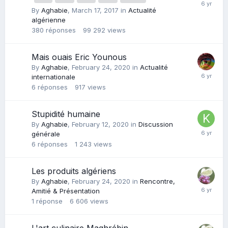
By
Aghabie
,
March 17, 2017
in
Actualité
algérienne
380
réponses
99 292
views
Mais ouais Eric Younous
By
Aghabie
,
February 24, 2020
in
Actualité
internationale
6
réponses
917
views
Stupidité humaine
By
Aghabie
,
February 12, 2020
in
Discussion
générale
6
réponses
1 243
views
Les produits algériens
By
Aghabie
,
February 24, 2020
in
Rencontre,
Amitié & Présentation
1
réponse
6 606
views