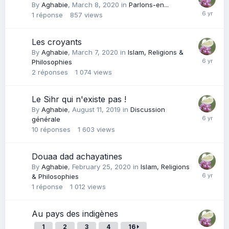
By
Aghabie
,
March 8, 2020
in
Parlons-en...
1
réponse
857
views
Les croyants
By
Aghabie
,
March 7, 2020
in
Islam, Religions &
Philosophies
2
réponses
1 074
views
Le Sihr qui n'existe pas !
By
Aghabie
,
August 11, 2019
in
Discussion
générale
10
réponses
1 603
views
Douaa dad achayatines
By
Aghabie
,
February 25, 2020
in
Islam, Religions
& Philosophies
1
réponse
1 012
views
Au pays des indigènes
1
2
3
4
16