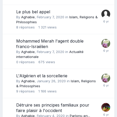
Le plus bel appel
By
Aghabie
,
February 7, 2020
in
Islam, Religions &
Philosophies
8
réponses
1 321
views
Mohammed Merah l'agent double
franco-Israélien
By
Aghabie
,
February 7, 2020
in
Actualité
internationale
0
réponses
675
views
L'Algérien et la sorcellerie
By
Aghabie
,
January 26, 2020
in
Islam, Religions
& Philosophies
9
réponses
1 166
views
Détruire ses principes familiaux pour
faire plaisir à l'occident
By
Aghabie
,
February 4, 2020
in
Parlons-en...