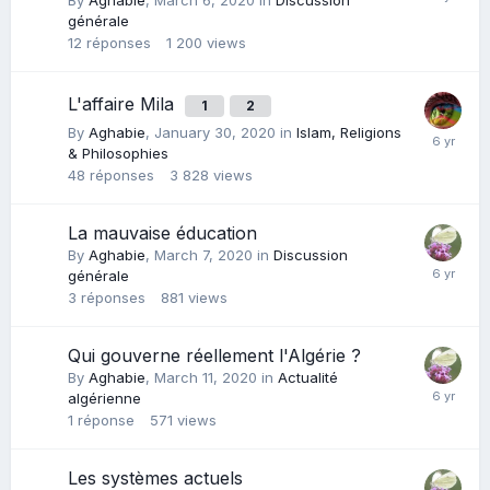
By
Aghabie
,
March 6, 2020
in
Discussion
générale
12
réponses
1 200
views
L'affaire Mila
1
2
By
Aghabie
,
January 30, 2020
in
Islam, Religions
& Philosophies
48
réponses
3 828
views
La mauvaise éducation
By
Aghabie
,
March 7, 2020
in
Discussion
générale
3
réponses
881
views
Qui gouverne réellement l'Algérie ?
By
Aghabie
,
March 11, 2020
in
Actualité
algérienne
1
réponse
571
views
Les systèmes actuels