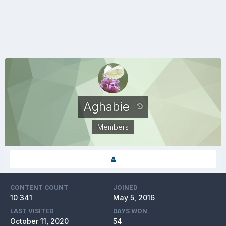
Aghabie
Members
CONTENT COUNT
JOINED
10 341
May 5, 2016
LAST VISITED
DAYS WON
October 11, 2020
54