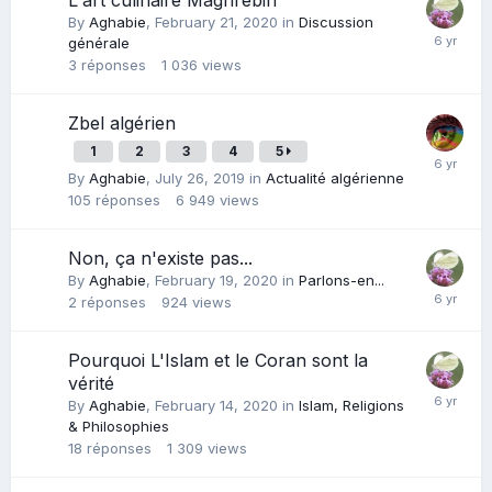
L'art culinaire Maghrébin
By
Aghabie
,
February 21, 2020
in
Discussion
générale
3
réponses
1 036
views
Zbel algérien
1
2
3
4
5
By
Aghabie
,
July 26, 2019
in
Actualité algérienne
105
réponses
6 949
views
Non, ça n'existe pas...
By
Aghabie
,
February 19, 2020
in
Parlons-en...
2
réponses
924
views
Pourquoi L'Islam et le Coran sont la
vérité
By
Aghabie
,
February 14, 2020
in
Islam, Religions
& Philosophies
18
réponses
1 309
views