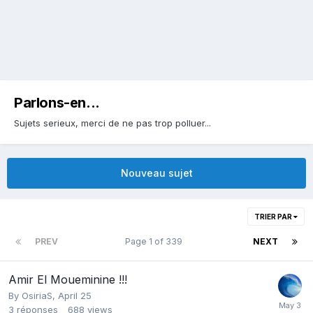
Parlons-en...
Sujets serieux, merci de ne pas trop polluer...
Nouveau sujet
TRIER PAR
PREV
Page 1 of 339
NEXT
Amir El Moueminine !!!
By
OsiriaS
,
April 25
3
réponses
688
views