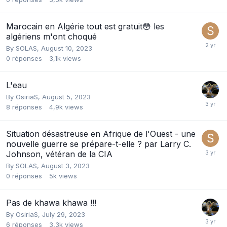
Marocain en Algérie tout est gratuit😳 les
algériens m'ont choqué
By
SOLAS
,
August 10, 2023
0
réponses
3,1k
views
L'eau
By
OsiriaS
,
August 5, 2023
8
réponses
4,9k
views
Situation désastreuse en Afrique de l'Ouest - une
nouvelle guerre se prépare-t-elle ? par Larry C.
Johnson, vétéran de la CIA
By
SOLAS
,
August 3, 2023
0
réponses
5k
views
Pas de khawa khawa !!!
By
OsiriaS
,
July 29, 2023
6
réponses
3,3k
views