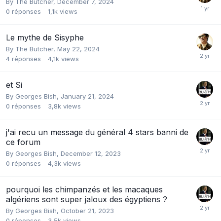
By
The Butcher
,
December 7, 2024
0
réponses
1,1k
views
Le mythe de Sisyphe
By
The Butcher
,
May 22, 2024
4
réponses
4,1k
views
et Si
By
Georges Bish
,
January 21, 2024
0
réponses
3,8k
views
j'ai recu un message du général 4 stars banni de
ce forum
By
Georges Bish
,
December 12, 2023
0
réponses
4,3k
views
pourquoi les chimpanzés et les macaques
algériens sont super jaloux des égyptiens ?
By
Georges Bish
,
October 21, 2023
0
réponses
3,5k
views