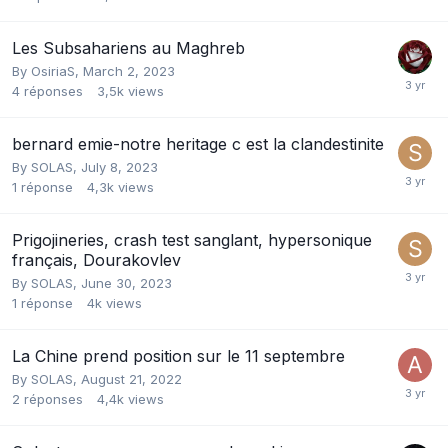
Les Subsahariens au Maghreb
By
OsiriaS
,
March 2, 2023
4
réponses
3,5k
views
bernard emie-notre heritage c est la clandestinite
By
SOLAS
,
July 8, 2023
1
réponse
4,3k
views
Prigojineries, crash test sanglant, hypersonique
français, Dourakovlev
By
SOLAS
,
June 30, 2023
1
réponse
4k
views
La Chine prend position sur le 11 septembre
By
SOLAS
,
August 21, 2022
2
réponses
4,4k
views