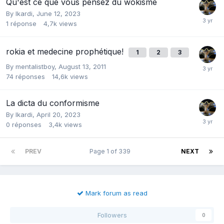
Qu'est ce que vous pensez du wokisme
By
Ikardi
,
June 12, 2023
1
réponse
4,7k
views
rokia et medecine prophétique!
1
2
3
By
mentalistboy
,
August 13, 2011
74
réponses
14,6k
views
La dicta du conformisme
By
Ikardi
,
April 20, 2023
0
réponses
3,4k
views
PREV
Page 1 of 339
NEXT
Mark forum as read
Followers
0