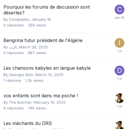
Pourquoi les forums de discussion sont
désertes?
By
Cmoipastoi
,
January 16
0
réponses
359
views
Bengrina futur président de l'Algérie
By
الرب
,
March 28, 2025
0
réponses
887
views
Les chansons kabyles en langue kabyle
By
Georges Bish
,
March 10, 2025
1
réponse
1,2k
views
vos enfants sont dans ma poche !
By
The Butcher
,
February 14, 2025
0
réponses
746
views
Les méchants du DRS