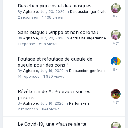
Des champignons et des masques
By
Aghabie
,
July 20, 2020
in
Discussion générale
2
réponses
1 408
views
Sans blague ! Grippe et non corona !
By
Aghabie
,
July 20, 2020
in
Actualité algérienne
1
réponse
598
views
Foutage et refoutage de gueule de
gueule pour des cons !
By
Aghabie
,
July 16, 2020
in
Discussion générale
14
réponses
1 820
views
Révélation de A. Bouraoui sur les
prisons
By
Aghabie
,
July 16, 2020
in
Parlons-en...
2
réponses
841
views
Le Covid-19, une «fausse alerte