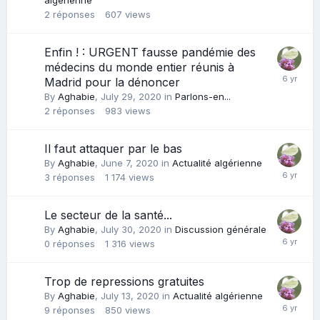
algérienne
2
réponses
607
views
Enfin ! : URGENT fausse pandémie des
médecins du monde entier réunis à
Madrid pour la dénoncer
By
Aghabie
,
July 29, 2020
in
Parlons-en...
2
réponses
983
views
Il faut attaquer par le bas
By
Aghabie
,
June 7, 2020
in
Actualité algérienne
3
réponses
1 174
views
Le secteur de la santé...
By
Aghabie
,
July 30, 2020
in
Discussion générale
0
réponses
1 316
views
Trop de repressions gratuites
By
Aghabie
,
July 13, 2020
in
Actualité algérienne
9
réponses
850
views