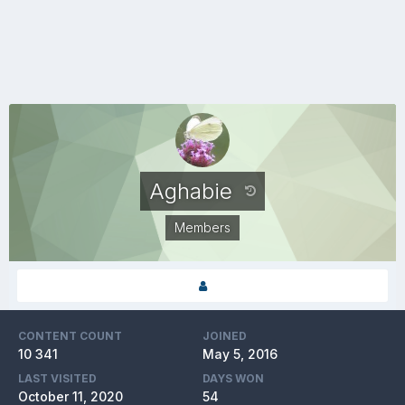
Aghabie
Members
CONTENT COUNT
JOINED
10 341
May 5, 2016
LAST VISITED
DAYS WON
October 11, 2020
54