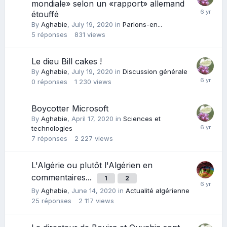
mondiale» selon un «rapport» allemand
étouffé
By
Aghabie
,
July 19, 2020
in
Parlons-en...
5
réponses
831
views
Le dieu Bill cakes !
By
Aghabie
,
July 19, 2020
in
Discussion générale
0
réponses
1 230
views
Boycotter Microsoft
By
Aghabie
,
April 17, 2020
in
Sciences et
technologies
7
réponses
2 227
views
L'Algérie ou plutôt l'Algérien en
commentaires...
1
2
By
Aghabie
,
June 14, 2020
in
Actualité algérienne
25
réponses
2 117
views