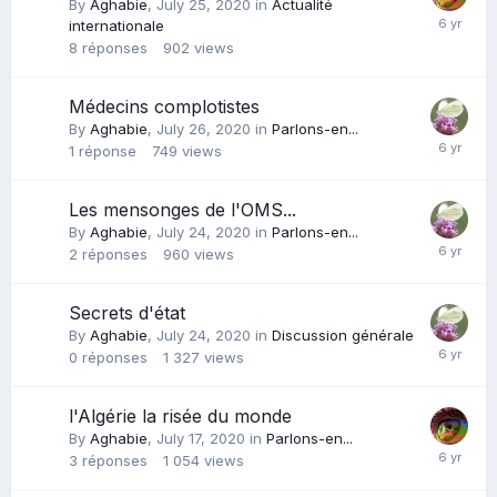
By
Aghabie
,
July 25, 2020
in
Actualité
internationale
8
réponses
902
views
Médecins complotistes
By
Aghabie
,
July 26, 2020
in
Parlons-en...
1
réponse
749
views
Les mensonges de l'OMS...
By
Aghabie
,
July 24, 2020
in
Parlons-en...
2
réponses
960
views
Secrets d'état
By
Aghabie
,
July 24, 2020
in
Discussion générale
0
réponses
1 327
views
l'Algérie la risée du monde
By
Aghabie
,
July 17, 2020
in
Parlons-en...
3
réponses
1 054
views