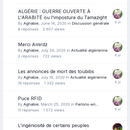
ALGÉRIE : GUERRE OUVERTE À
L'ARABITÉ ou l'imposture du Tamazight
By
Aghabie
,
June 14, 2020
in
Discussion générale
8
réponses
2 607
views
Merci Amirdz
By
Aghabie
,
July 24, 2020
in
Actualité algérienne
2
réponses
722
views
Les annonces de mort des toubibs
By
Aghabie
,
July 18, 2020
in
Actualité algérienne
19
réponses
1 332
views
Puce RFID
By
Aghabie
,
March 25, 2020
in
Parlons-en...
11
réponses
1 572
views
L'ingéniosité de certains peuples