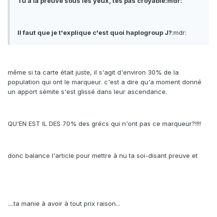
Tu a la preuve sous les yeux, tes pas croyable:mdr:
Il faut que je t'explique c'est quoi haplogroup J?
:mdr:
même si ta carte était juste, il s'agit d'environ 30% de la
population qui ont le marqueur. c'est a dire qu'a moment donné
un apport sémite s'est glissé dans leur ascendance.
QU'EN EST IL DES 70% des grécs qui n'ont pas ce marqueur?!!!!
donc balance l'article pour mettre à nu ta soi-disant preuve et
....ta manie à avoir à tout prix raison...