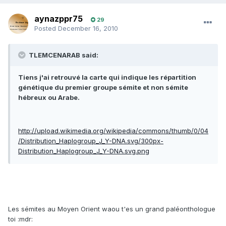
aynazppr75
29
Posted
December 16, 2010
TLEMCENARAB said:
Tiens j'ai retrouvé la carte qui indique les répartition
génétique du premier groupe sémite et non sémite
hébreux ou Arabe.
http://upload.wikimedia.org/wikipedia/commons/thumb/0/04
/Distribution_Haplogroup_J_Y-DNA.svg/300px-
Distribution_Haplogroup_J_Y-DNA.svg.png
Les sémites au Moyen Orient waou t'es un grand paléonthologue
toi :mdr: