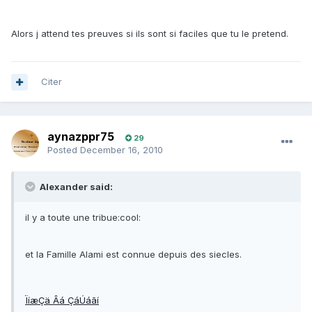
Alors j attend tes preuves si ils sont si faciles que tu le pretend.
Citer
aynazppr75
29
Posted
December 16, 2010
Alexander said:
il y a toute une tribue:cool:
et la Famille Alami est connue depuis des siecles.
ÏíæÇä Âá ÇáÚáãí