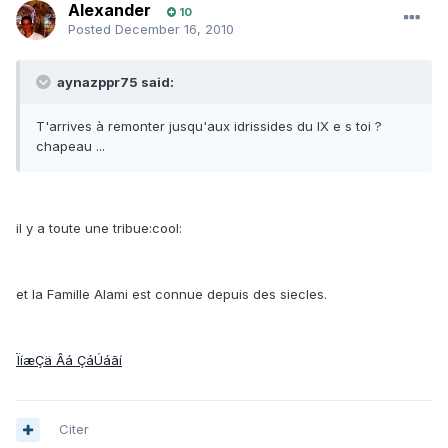
Alexander
10
Posted
December 16, 2010
aynazppr75 said:
T'arrives à remonter jusqu'aux idrissides du IX e s toi ?
chapeau ...
il y a toute une tribue:cool:
et la Famille Alami est connue depuis des siecles.
ÏíæÇä Âá ÇáÚáãí
Citer