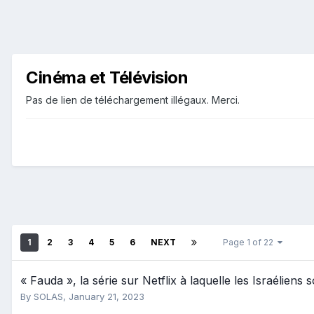
Cinéma et Télévision
Pas de lien de téléchargement illégaux. Merci.
1
2
3
4
5
6
NEXT
Page 1 of 22
« Fauda », la série sur Netflix à laquelle les Israéliens 
By
SOLAS
,
January 21, 2023