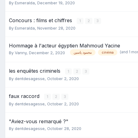
By
Esmeralda
,
December 19, 2020
Concours : films et chiffres
1
2
3
By
Esmeralda
,
November 28, 2020
Hommage à l'acteur égyptien Mahmoud Yacine
(and 1 mo
By
Vanny
,
December 2, 2020
محمود ياسين
cinéma
les enquêtes criminels
1
2
3
By
dentdesagesse
,
October 2, 2020
faux raccord
1
2
3
By
dentdesagesse
,
October 2, 2020
"Aviez-vous remarqué ?"
By
dentdesagesse
,
October 28, 2020