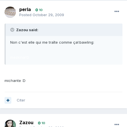
perla
10
Posted
October 29, 2009
Zazou said:
Non c'est elle qui me traîte comme ça!:bawling:
meskina!:D
michante :D
Citer
Zazou
10