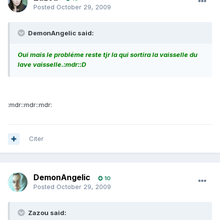
Posted
October 29, 2009
DemonAngelic said:
Oui mais le probléme reste tjr la qui sortira la vaisselle du
lave vaisselle.:mdr::D
:mdr::mdr::mdr:
Citer
DemonAngelic
10
Posted
October 29, 2009
Zazou said: