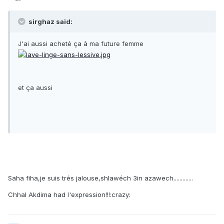
sirghaz said:
J'ai aussi acheté ça à ma future femme
et ça aussi
Saha fiha,je suis trés jalouse,shlawéch 3in azawech.............
Chhal Akdima had l'expression!!!:crazy: