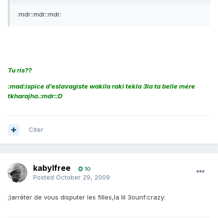
:mdr::mdr::mdr:
Tu ris??
:mad:ispice d'eslavagiste wakila raki tekla 3la ta belle mére
tkharajha.:mdr::D
Citer
kabylfree
10
Posted
October 29, 2009
;)arréter de vous disputer les filles,la lil 3ounf:crazy: