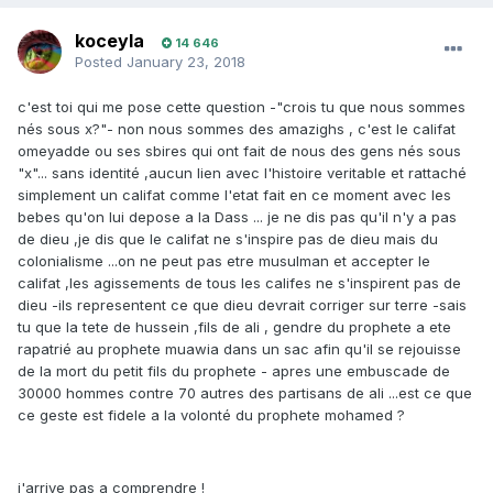
koceyla
14 646
Posted
January 23, 2018
c'est toi qui me pose cette question -"crois tu que nous sommes
nés sous x?"- non nous sommes des amazighs , c'est le califat
omeyadde ou ses sbires qui ont fait de nous des gens nés sous
"x"... sans identité ,aucun lien avec l'histoire veritable et rattaché
simplement un califat comme l'etat fait en ce moment avec les
bebes qu'on lui depose a la Dass ... je ne dis pas qu'il n'y a pas
de dieu ,je dis que le califat ne s'inspire pas de dieu mais du
colonialisme ...on ne peut pas etre musulman et accepter le
califat ,les agissements de tous les califes ne s'inspirent pas de
dieu -ils representent ce que dieu devrait corriger sur terre -sais
tu que la tete de hussein ,fils de ali , gendre du prophete a ete
rapatrié au prophete muawia dans un sac afin qu'il se rejouisse
de la mort du petit fils du prophete - apres une embuscade de
30000 hommes contre 70 autres des partisans de ali ...est ce que
ce geste est fidele a la volonté du prophete mohamed ?
j'arrive pas a comprendre !