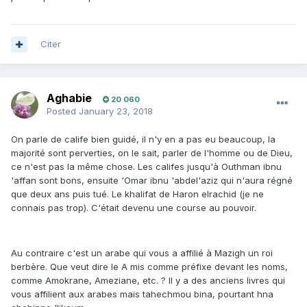
Citer
Aghabie
20 060
Posted
January 23, 2018
On parle de calife bien guidé, il n'y en a pas eu beaucoup, la
majorité sont perverties, on le sait, parler de l'homme ou de Dieu,
ce n'est pas la même chose. Les califes jusqu'à Outhman ibnu
'affan sont bons, ensuite 'Omar ibnu 'abdel'aziz qui n'aura régné
que deux ans puis tué. Le khalifat de Haron elrachid (je ne
connais pas trop). C'était devenu une course au pouvoir.
Au contraire c'est un arabe qui vous a affilié à Mazigh un roi
berbère. Que veut dire le A mis comme préfixe devant les noms,
comme Amokrane, Ameziane, etc. ? Il y a des anciens livres qui
vous affilient aux arabes mais tahechmou bina, pourtant hna