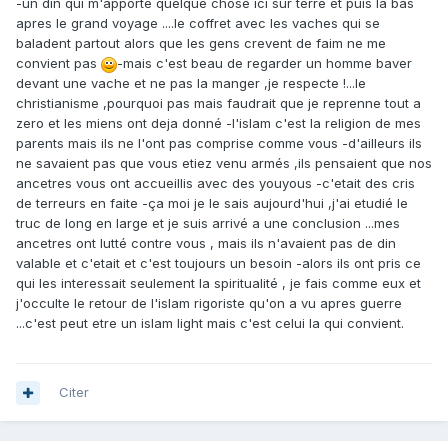
-un din qui m'apporte quelque chose ici sur terre et puis la bas
apres le grand voyage ....le coffret avec les vaches qui se
baladent partout alors que les gens crevent de faim ne me
convient pas
-mais c'est beau de regarder un homme baver
devant une vache et ne pas la manger ,je respecte !...le
christianisme ,pourquoi pas mais faudrait que je reprenne tout a
zero et les miens ont deja donné -l'islam c'est la religion de mes
parents mais ils ne l'ont pas comprise comme vous -d'ailleurs ils
ne savaient pas que vous etiez venu armés ,ils pensaient que nos
ancetres vous ont accueillis avec des youyous -c'etait des cris
de terreurs en faite -ça moi je le sais aujourd'hui ,j'ai etudié le
truc de long en large et je suis arrivé a une conclusion ...mes
ancetres ont lutté contre vous , mais ils n'avaient pas de din
valable et c'etait et c'est toujours un besoin -alors ils ont pris ce
qui les interessait seulement la spiritualité , je fais comme eux et
j'occulte le retour de l'islam rigoriste qu'on a vu apres guerre
...c'est peut etre un islam light mais c'est celui la qui convient.
Citer