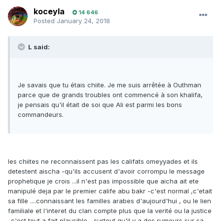
koceyla
14 646
Posted
January 24, 2018
L said:
Je savais que tu étais chiite. Je me suis arrêtée à Outhman
parce que de grands troubles ont commencé à son khalifa,
je pensais qu'il était de soi que Ali est parmi les bons
commandeurs.
les chiites ne reconnaissent pas les califats omeyyades et ils
detestent aischa -qu'ils accusent d'avoir corrompu le message
prophetique je crois ...il n'est pas impossible que aicha ait ete
manipulé deja par le premier calife abu bakr -c'est normal ,c'etait
sa fille ....connaissant les familles arabes d'aujourd'hui , ou le lien
familiale et l'interet du clan compte plus que la verité ou la justice
-c'est tout a fait plausible ...surtout qu'il y a des rumeurs sur sa