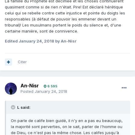
La famille du Prophète est décimée et les choses continuèrent
quasiment comme si de rien n'était. Pire! Est déclaré hérétique
celui qui se rebelle contre cette injustice et pointe du doigts les
responsables (à défaut de pouvoir les emmener devant un
tribunal)! Les musulmans portent le poids du silence et, d'une
certaine manière, sont de connivence.
Edited
January 24, 2018
by An-Nisr
Citer
An-Nisr
6 595
Posted
January 24, 2018
L said:
On parle de calife bien guidé, il n'y en a pas eu beaucoup,
la majorité sont perverties, on le sait, parler de l'homme ou
de Dieu, ce n'est pas la même chose. Les califes jusqu'à