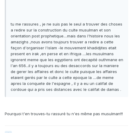
tu me rassures , je ne suis pas le seul a trouver des choses
a redire sur la construction du culte musulman et son
orientation post prophetique....mais dans l'histoire nous les
amazighs ,nous avons toujours trouver a redire a cette
façon d'organiser l'islam -le mouvement khadidjites etait
present en irak ,en perse et en ifriqya ....les musulmans
ignorent meme que les egyptiens ont decapité outhmane en
l'an 656...il y a toujours eu des desaccords sur la maniere
de gerer les affaires et donc le culte puisque les affaires
etaient gerés par le culte a cette epoque la ....de meme
apres la conquete de l'espagne , il y a eu un califat de
cordoue qui a pris ses distances avec le califat de damas .
Pourquoi t'en trouves-tu rassuré tu n'es même pas musulman!!!