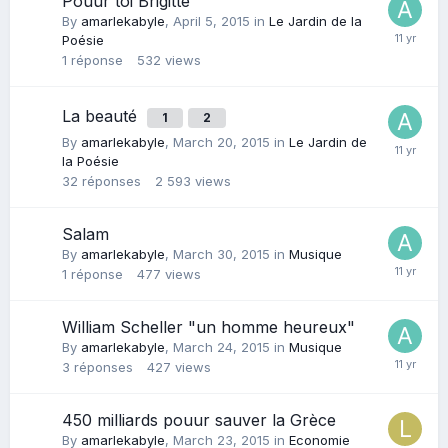
Pouur toi Brigitte
By
amarlekabyle
,
April 5, 2015
in
Le Jardin de la
Poésie
1
réponse
532
views
La beauté
1
2
By
amarlekabyle
,
March 20, 2015
in
Le Jardin de
la Poésie
32
réponses
2 593
views
Salam
By
amarlekabyle
,
March 30, 2015
in
Musique
1
réponse
477
views
William Scheller "un homme heureux"
By
amarlekabyle
,
March 24, 2015
in
Musique
3
réponses
427
views
450 milliards pouur sauver la Grèce
By
amarlekabyle
,
March 23, 2015
in
Economie