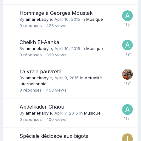
Hommage à Georges Moustaki
By
amarlekabyle
,
April 10, 2015
in
Musique
0
réponses
428
views
Cheikh El-Aanka
By
amarlekabyle
,
April 10, 2015
in
Musique
0
réponses
399
views
La vraie pauvreté
By
amarlekabyle
,
April 9, 2015
in
Actualité
internationale
3
réponses
453
views
Abdelkader Chaou
By
amarlekabyle
,
April 7, 2015
in
Musique
0
réponses
400
views
Spéciale dédicace aux bigots