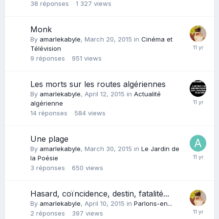
38
réponses
1 327
views
Monk
By
amarlekabyle
,
March 20, 2015
in
Cinéma et
Télévision
9
réponses
951
views
Les morts sur les routes algériennes
By
amarlekabyle
,
April 12, 2015
in
Actualité
algérienne
14
réponses
584
views
Une plage
By
amarlekabyle
,
March 30, 2015
in
Le Jardin de
la Poésie
3
réponses
650
views
Hasard, coïncidence, destin, fatalité...
By
amarlekabyle
,
April 10, 2015
in
Parlons-en...
2
réponses
397
views