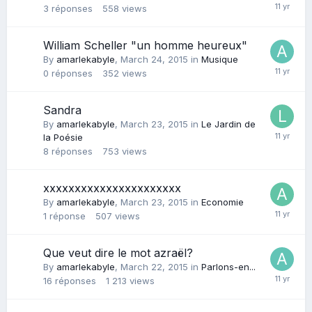
3
réponses
558
views
William Scheller "un homme heureux"
By
amarlekabyle
,
March 24, 2015
in
Musique
0
réponses
352
views
Sandra
By
amarlekabyle
,
March 23, 2015
in
Le Jardin de
la Poésie
8
réponses
753
views
xxxxxxxxxxxxxxxxxxxxxx
By
amarlekabyle
,
March 23, 2015
in
Economie
1
réponse
507
views
Que veut dire le mot azraël?
By
amarlekabyle
,
March 22, 2015
in
Parlons-en...
16
réponses
1 213
views