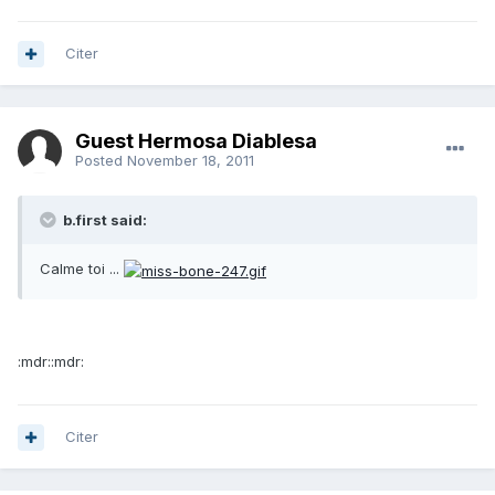
Citer
Guest Hermosa Diablesa
Posted
November 18, 2011
b.first said:
Calme toi ...
:mdr::mdr:
Citer