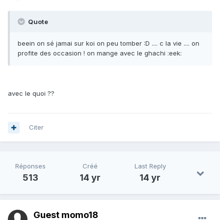
Quote
beein on sé jamai sur koi on peu tomber :D .... c la vie .... on
profite des occasion ! on mange avec le ghachi :eek:
avec le quoi ??
Citer
Réponses
Créé
Last Reply
513
14 yr
14 yr
Guest momo18