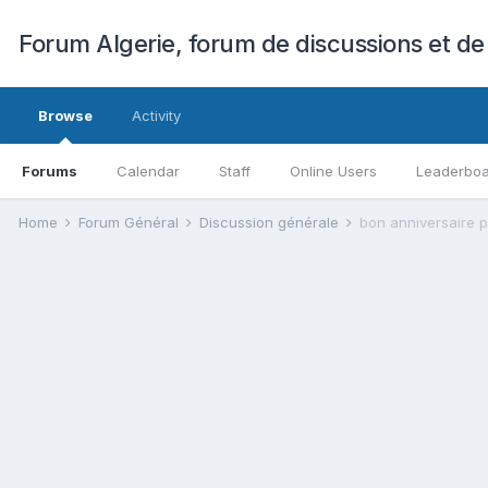
Forum Algerie, forum de discussions et de
Browse
Activity
Forums
Calendar
Staff
Online Users
Leaderbo
Home
Forum Général
Discussion générale
bon anniversaire p