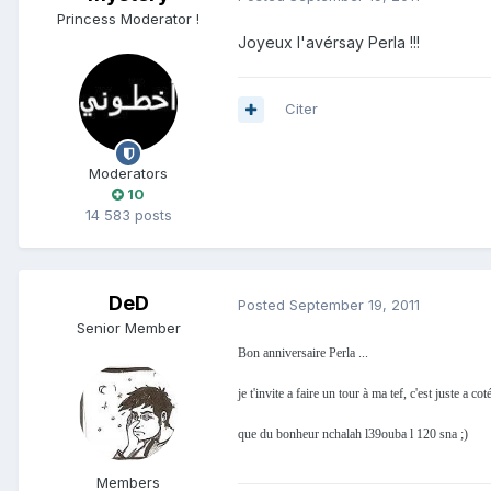
Princess Moderator !
Joyeux l'avérsay Perla !!!
Citer
Moderators
10
14 583 posts
DeD
Posted
September 19, 2011
Senior Member
Bon anniversaire Perla ...
je t'invite a faire un tour à ma tef, c'est juste a co
que du bonheur nchalah l39ouba l 120 sna ;)
Members