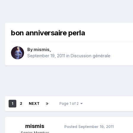
bon anniversaire perla
By
mismis
,
September 19, 2011
in
Discussion générale
1
2
NEXT
Page 1 of 2
mismis
Posted
September 19, 2011
Senior Member