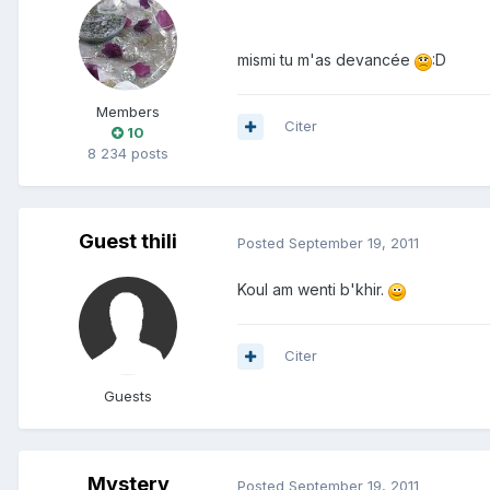
mismi tu m'as devancée
:D
Members
Citer
10
8 234 posts
Guest thili
Posted
September 19, 2011
Koul am wenti b'khir.
Citer
Guests
Mystery
Posted
September 19, 2011