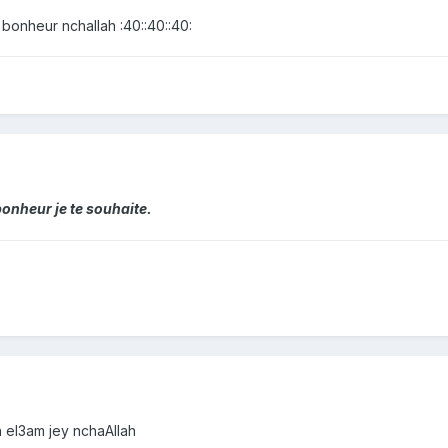
bonheur nchallah :40::40::40:
onheur je te souhaite.
a el3am jey nchaAllah