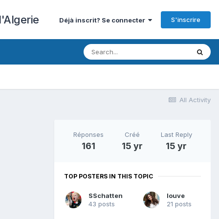
'Algerie
S'inscrire
Déjà inscrit? Se connecter
All Activity
Réponses
Créé
Last Reply
161
15 yr
15 yr
TOP POSTERS IN THIS TOPIC
SSchatten
louve
43 posts
21 posts