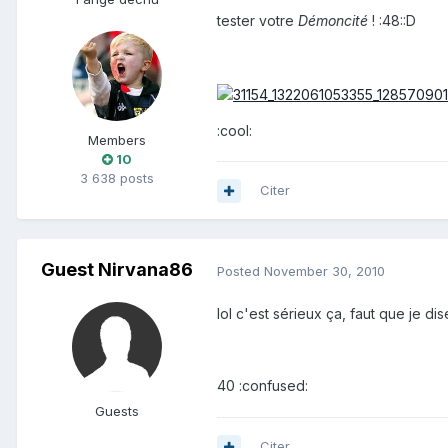
tester votre
Démoncité
! :48::D
:cool:
Members
10
3 638 posts
Citer
Guest Nirvana86
Posted
November 30, 2010
lol c'est sérieux ça, faut que je d
40 :confused:
Guests
Citer