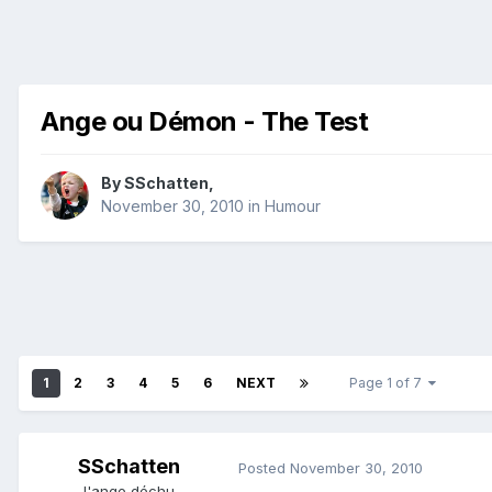
Ange ou Démon - The Test
By
SSchatten
,
November 30, 2010
in
Humour
1
2
3
4
5
6
NEXT
Page 1 of 7
SSchatten
Posted
November 30, 2010
l'ange déchu