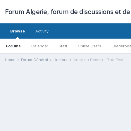
Forum Algerie, forum de discussions et de
Browse
Activity
Forums
Calendar
Staff
Online Users
Leaderbo
Home
Forum Général
Humour
Ange ou Démon - The Test