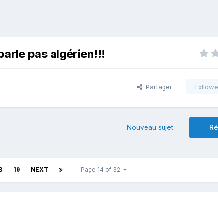
arle pas algérien!!!
Partager
Followe
Nouveau sujet
Ré
8
19
NEXT
Page 14 of 32