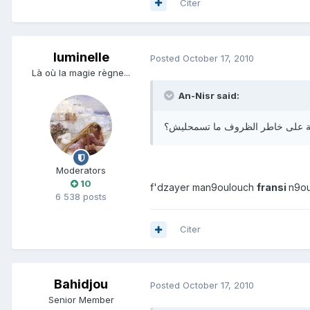
Citer
luminelle
Posted
October 17, 2010
Là où la magie règne...
An-Nisr said:
ية على خاطر الظروف ما تسمحليش؟
Moderators
10
f'dzayer man9oulouch
fransi
n9o
6 538 posts
Citer
Bahidjou
Posted
October 17, 2010
Senior Member