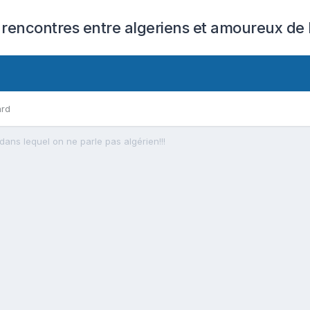
 rencontres entre algeriens et amoureux de l
ard
dans lequel on ne parle pas algérien!!!