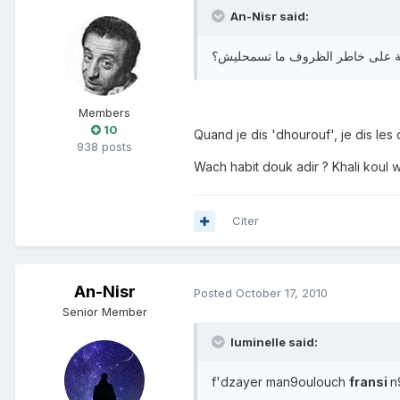
An-Nisr said:
ية على خاطر الظروف ما تسمحليش؟
Members
10
Quand je dis 'dhourouf', je dis les
938 posts
Wach habit douk adir ? Khali koul 
Citer
An-Nisr
Posted
October 17, 2010
Senior Member
luminelle said:
f'dzayer man9oulouch
fransi
n