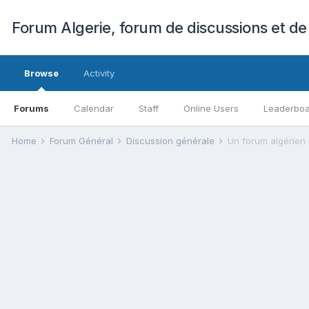
Forum Algerie, forum de discussions et de
Browse
Activity
Forums
Calendar
Staff
Online Users
Leaderbo
Home
Forum Général
Discussion générale
Un forum algérien 