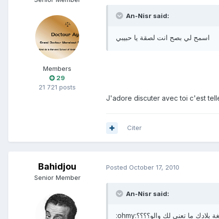
An-Nisr said:
اسمح لي بصح انت لصقة يا حبيبي
Members
29
21 721 posts
Citer
Bahidjou
Posted
October 17, 2010
Senior Member
An-Nisr said:
:ohmy:
ة بلادك ما تعني لك والو؟؟؟؟