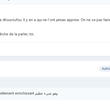
 dhouroufou. Il y en a qui ne l'ont jamais apprise. On ne va pas faire
he de la parler, toi.
Auth
J'adore discuter avec toi c'est tellement enrichissant وهو شيء عظيم