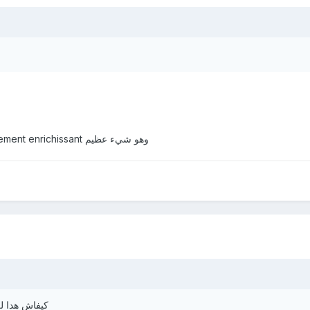
J'adore discuter avec toi c'est tellement enrichissant وهو شيء عظيم
كيفاش هدا لغ