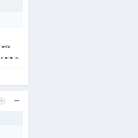
nelle.
eux-mêmes.
or