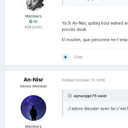
Members
10
Ya Si An-Nisr, qotlaq koul wahed wa
938 posts
procès douk.
El mouhim, que personne ne t'empêc
Citer
An-Nisr
Posted
October 17, 2010
Senior Member
aynazppr75 said:
Members