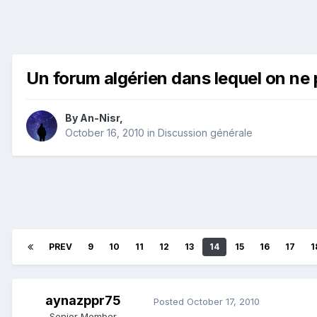
Un forum algérien dans lequel on ne p
By
An-Nisr
,
October 16, 2010
in
Discussion générale
PREV
9
10
11
12
13
14
15
16
17
1
aynazppr75
Posted
October 17, 2010
Senior Member