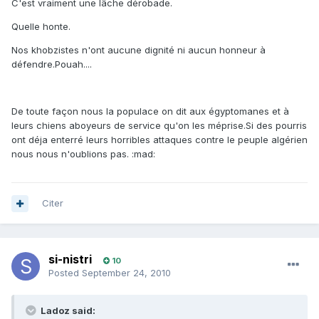
C'est vraiment une lâche dérobade.
Quelle honte.
Nos khobzistes n'ont aucune dignité ni aucun honneur à
défendre.Pouah....
De toute façon nous la populace on dit aux égyptomanes et à
leurs chiens aboyeurs de service qu'on les méprise.Si des pourris
ont déja enterré leurs horribles attaques contre le peuple algérien
nous nous n'oublions pas. :mad:
Citer
si-nistri
10
Posted
September 24, 2010
Ladoz said: