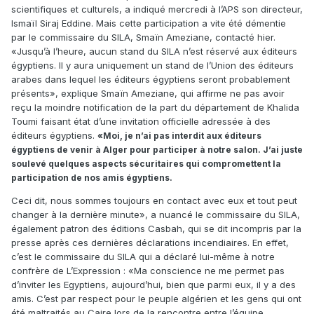
scientifiques et culturels, a indiqué mercredi à l’APS son directeur,
Ismaïl Siraj Eddine. Mais cette participation a vite été démentie
par le commissaire du SILA, Smaïn Ameziane, contacté hier.
«Jusqu’à l’heure, aucun stand du SILA n’est réservé aux éditeurs
égyptiens. Il y aura uniquement un stand de l’Union des éditeurs
arabes dans lequel les éditeurs égyptiens seront probablement
présents», explique Smaïn Ameziane, qui affirme ne pas avoir
reçu la moindre notification de la part du département de Khalida
Toumi faisant état d’une invitation officielle adressée à des
éditeurs égyptiens.
«Moi, je n’ai pas interdit aux éditeurs
égyptiens de venir à Alger pour participer à notre salon. J’ai juste
soulevé quelques aspects sécuritaires qui compromettent la
participation de nos amis égyptiens.
Ceci dit, nous sommes toujours en contact avec eux et tout peut
changer à la dernière minute», a nuancé le commissaire du SILA,
également patron des éditions Casbah, qui se dit incompris par la
presse après ces dernières déclarations incendiaires. En effet,
c’est le commissaire du SILA qui a déclaré lui-même à notre
confrère de L’Expression : «Ma conscience ne me permet pas
d’inviter les Egyptiens, aujourd’hui, bien que parmi eux, il y a des
amis. C’est par respect pour le peuple algérien et les gens qui ont
été maltraités au Caire lors de la rencontre entre l’équipe