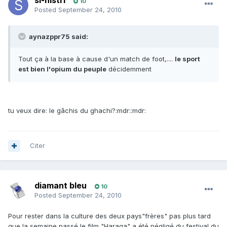
si-nistri
10
Posted
September 24, 2010
aynazppr75 said:
Tout ça à la base à cause d'un match de foot,....
le sport
est bien l'opium du peuple
décidemment
tu veux dire: le gâchis du ghachi?:mdr::mdr:
Citer
diamant bleu
10
Posted
September 24, 2010
Pour rester dans la culture des deux pays"frères" pas plus tard
que la semaine passé le film "Haraga" a été négligé du festival du