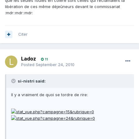
que les seules foules en colère sont celles qui réclamaient la
libération de ces même déjeûneurs devant le commissariat
:mdr::mdr::mdr:
Citer
Ladoz
11
Posted
September 24, 2010
si-nistri said:
Il y a vraiment de quoi se tordre de rire: