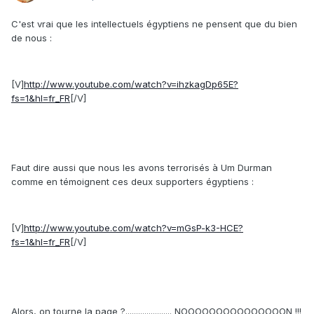
C'est vrai que les intellectuels égyptiens ne pensent que du bien
de nous :
[V]
http://www.youtube.com/watch?v=ihzkagDp65E?
fs=1&hl=fr_FR
[/V]
Faut dire aussi que nous les avons terrorisés à Um Durman
comme en témoignent ces deux supporters égyptiens :
[V]
http://www.youtube.com/watch?v=mGsP-k3-HCE?
fs=1&hl=fr_FR
[/V]
Alors, on tourne la page ?...................... NOOOOOOOOOOOOOOON !!!