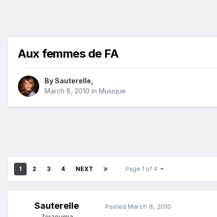
Aux femmes de FA
By
Sauterelle
,
March 8, 2010
in
Musique
1
2
3
4
NEXT
Page 1 of 4
Sauterelle
Posted
March 8, 2010
Zerzoumia