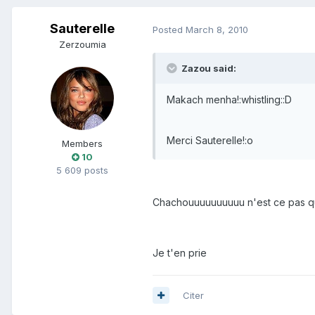
Sauterelle
Posted
March 8, 2010
Zerzoumia
Zazou said:
Makach menha!:whistling::D
Merci Sauterelle!:o
Members
10
5 609 posts
Chachouuuuuuuuuu n'est ce pas qu
Je t'en prie
Citer