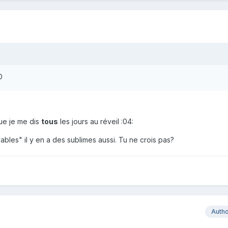
D
ue je me dis
tous
les jours au réveil :04:
ables" il y en a des sublimes aussi. Tu ne crois pas?
Auth