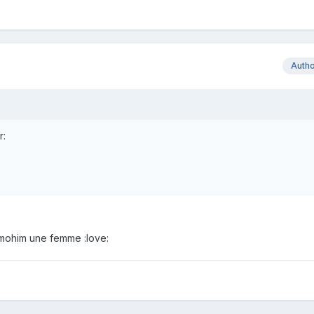
Auth
r:
elmohim une femme :love: