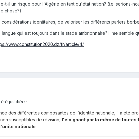
tue-t-il un risque pour l'Algérie en tant qu'état nation? (i.e. serions
nne chose?)
s considérations identitaires, de valoriser les différents parlers berb
 une langue qui est toujours dans le stade ambrionnaire? Il me sembl
tps://www.constitution2020.dz/fr/article/4/
été justifiée
:
e des différentes composantes de l'identité nationale, il a été prop
s non susceptibles de révision,
l'éloignant par la même de toutes f
'unité nationale
.