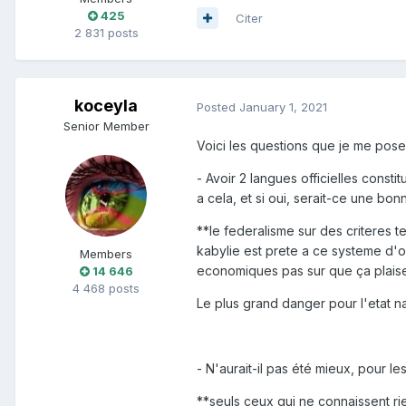
425
Citer
2 831 posts
koceyla
Posted
January 1, 2021
Senior Member
Voici les questions que je me pose
- Avoir 2 langues officielles consti
a cela, et si oui, serait-ce une bo
**le federalisme sur des criteres t
kabylie est prete a ce systeme d'org
Members
economiques pas sur que ça plaise a 
14 646
4 468 posts
Le plus grand danger pour l'etat nat
- N'aurait-il pas été mieux, pour le
**seuls ceux qui ne connaissent ri