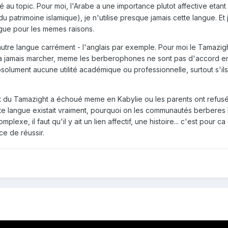
é au topic. Pour moi, l'Arabe a une importance plutot affective etan
(du patrimoine islamique), je n'utilise presque jamais cette langue. 
ngue pour les memes raisons.
ne autre langue carrément - l'anglais par exemple. Pour moi le Tamazi
a jamais marcher, meme les berberophones ne sont pas d'accord entre
lument aucune utilité académique ou professionnelle, surtout s'ils 
 du Tamazight a échoué meme en Kabylie ou les parents ont refusé 
tte langue existait vraiment, pourquoi on les communautés berberes la 
lexe, il faut qu'il y ait un lien affectif, une histoire... c'est pour 
e de réussir.