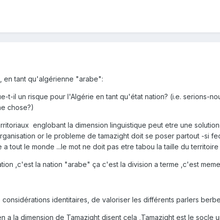
, en tant qu'algérienne "arabe":
tue-t-il un risque pour l'Algérie en tant qu'état nation? (i.e. serions
nne chose?)
erritoriaux englobant la dimension linguistique peut etre une solutio
anisation or le probleme de tamazight doit se poser partout -si federa
tout le monde ...le mot ne doit pas etre tabou la taille du territoire 
ion ,c'est la nation "arabe" ça c'est la division a terme ,c'est meme i
s considérations identitaires, de valoriser les différents parlers berb
en a la dimension de Tamazight disent cela ,Tamazight est le socle u