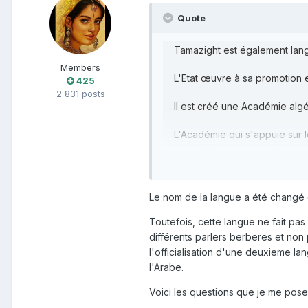
Quote
Tamazight est également langu
Members
L'Etat œuvre à sa promotion e
425
2 831 posts
Il est créé une Académie alg
L'Académie qui s'appuie sur l
son statut de langue officiell
Le nom de la langue a été changé
Toutefois, cette langue ne fait pas
différents parlers berberes et non
l'officialisation d'une deuxieme la
l'Arabe.
Voici les questions que je me pose