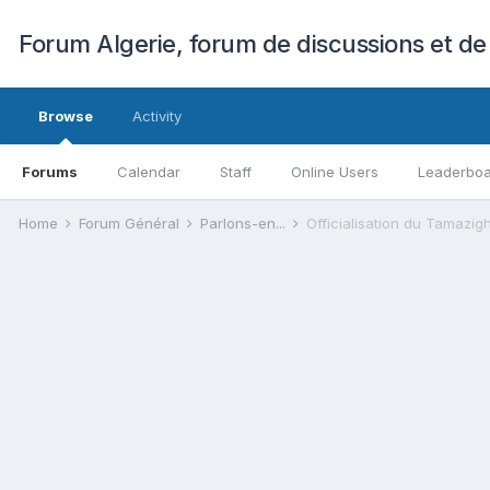
Forum Algerie, forum de discussions et de
Browse
Activity
Forums
Calendar
Staff
Online Users
Leaderbo
Home
Forum Général
Parlons-en...
Officialisation du Tamazigh