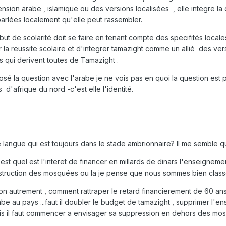
ension arabe , islamique ou des versions localisées , elle integre la 
 parlées localement qu'elle peut rassembler.
 de scolarité doit se faire en tenant compte des specifités locales
r la reussite scolaire et d'integrer tamazight comme un allié des ve
s qui derivent toutes de Tamazight .
posé la question avec l'arabe je ne vois pas en quoi la question est
 d'afrique du nord -c'est elle l'identité.
 une langue qui est toujours dans le stade ambrionnaire? Il me sembl
st quel est l'interet de financer en millards de dinars l'enseignemen
onstruction des mosquées ou la je pense que nous sommes bien class
ion autrement , comment rattraper le retard financierement de 60 an
be au pays ...faut il doubler le budget de tamazight , supprimer l'
mais il faut commencer a envisager sa suppression en dehors des mo