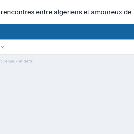
 rencontres entre algeriens et amoureux de l
ard
t : enjeux et défis