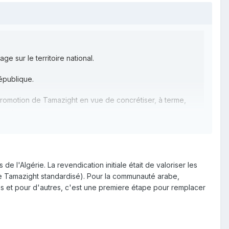
e sur le territoire national.
épublique.
 promotion de Tamazight en vue de concrétiser, à terme,
rganique.
l'Algérie. La revendication initiale était de valoriser les
le Tamazight standardisé). Pour la communauté arabe,
ires et pour d'autres, c'est une premiere étape pour remplacer