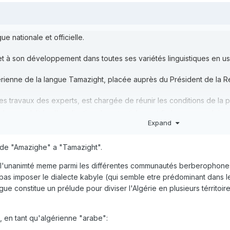
e nationale et officielle.
t à son développement dans toutes ses variétés linguistiques en usag
érienne de la langue Tamazight, placée auprès du Président de la R
es travaux des experts, est chargée de réunir les conditions de la
e. Les modalités d'application de cet article sont fixées par une loi o
Expand
 de "Amazighe" a "Tamazight".
 l'unanimté meme parmi les différentes communautés berberophones de 
 pas imposer le dialecte kabyle (qui semble etre prédominant dans 
ngue constitue un prélude pour diviser l'Algérie en plusieurs térrito
, en tant qu'algérienne "arabe":