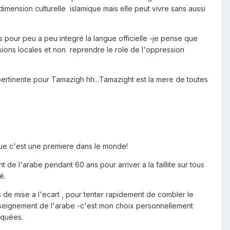
dimension culturelle islamique mais elle peut vivre sans aussi
 pour peu a peu integré la langue officielle -je pense que
rsions locales et non reprendre le role de l'oppression
 pertinente pour Tamazigh hh...Tamazight est la mere de toutes
e que c'est une premiere dans le monde!
t de l'arabe pendant 60 ans pour arriver a la faillite sur tous
é.
s de mise a l'ecart , pour tenter rapidement de combler le
enseignement de l'arabe -c'est mon choix personnellement
squées.