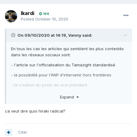
Ikardi
199
Posted
October 10, 2020
On 09/10/2020 at 14:19,
Vanny
said:
En tous les cas les articles qui semblent les plus contestés
dans les réseaux sociaux sont:
- l'article sur l'officialisation du Tamazight standardisé
- la possibilité pour l'ANP d'intervenir hors frontières
- la creation du poste de vice président
Il me semble qu'il y a un 4eme article qui suscite la
Expand
polémique mais je ne me souviens plus lequel.
ca veut dire quoi hiraki radical?
Citer