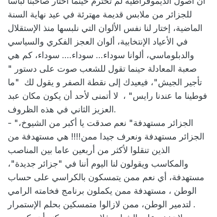
أن أصول الديموقراطية لم تحترم حينما اختار صاحبنا لباسا
للجزائر من ملابس قديمة مهترئة في عيد نهاية السنة
الماضية، إختار لنا نفس الألوان التي نلبسها منذ الإستقلال
في الأعياد الإنتخابية، ألوان العجز الفكري والسياسي
والدبلوماسي، ألوانا سوداء... سوداء.... سوداء، كم هي
صعبة المعادلة حينما تقول للشعب صوت على دستور "
تأجير الجيش"، فيعيدك إلى نقطة الصفر و يقول لك "ما
فوطينا ما عندنا رايس" ، لا أتمنى لأحد أن يكون مكان عبد
العزيز الثاني في هذه الظروف.
- "الجزائر مستهدفة" نعم صدقت يا أكبر من الشيوخ،
الجزائر مستهدفة ونعرف جيدا ممن!!!! هي مستهدفة من
الذين تنقلوا لأكثر من أربعين عاما بين المناصب
والمكاسب ويقولون لنا اليوم أننا في "جزائر جديدة"،
مستهدفة، أي نعم ممن يتمسكون بالكراسي على حساب
الوطن ، مستهدفة ممن يكملون برنامج فخامته الرامي
لتدمير الوطن، ممن لازالوا متمسكين بحلم الإستمرار .