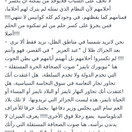
- لا تخف على الشباب فلايوجد من يمكنه أن يكسر
أحلامهم لأن النظام الذي تمثله لم يترك لهم أحلاما،
فمنامهم كما يقظتهم، في وجودكم كله كوابيس لا تنتهي!!!!
فمن يجرؤ على كسر حلم من لم تمكنوه من الحلم
أصلا!!!!
- نحن لانريد شمسا في مناطق الظل، نريد فقط ألا نرى
بعد الحراك ظلا ل "عبد العزيز " في القصر، فهو وأنتم
لم تكسروا أحلامهم بل أنهيتم أيامهم في بطن الحوت!!!!
- هنا "نيويورك تايمز" صوت الصحافة الحرة المستقلة
التي تخدم الدولة ولا تخدم السلطة، هل اعتقدت أنك
تحاور تجار التعاسة في سوق النخاسة السياسية، هل
اعتقدت أنك تحاور النهار تايمز أو البلاد تايمز أو المساء أو
الحياة تايمز، هذه ليست الجزائر التي تريدونها، لا تلك بلاد
العم سام التي يجلس وزير دفاعها بجنبك خرقا للأعراف
الدبلوماسية يضع رجلا فوق الأخرى!!!!! يعرف الميزان لا
يدندن برأسه، هنا صوت الصحافة المستقلة التي رأتك