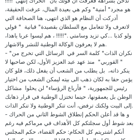
تدخن بشراهة فعرفت أن قولك بأن" الحراك إنتهى"!!!!!
هو مجرد" أمنية" وكم هي بعيدة المنال، عرفت الحقيقة،
أدركت أن النظام هو الذي انتهى، هنا الصحافة التي
لاتعرف ولا تتعامل مع السلطان بقصيدة" قبانية " قولي
ولو كذبا ...كي تزيد وسامتي ."!!!!! ، هم ليسوا عربا ياهذا،
هم لا يعرفون الوكالة الوطنية للنشر والاشهار.
- "نكران الذات" كلمة السر في الرسائل التي تخرج من
" القوربي" منذ عهد عبد العزيز الأول، لكن صاحبها لا
ينكر ذاته، بل يطلب من الشعب أن يفعل ذلك، فلو كان
يؤمن حقا به لكان ذهب الى بيته ليمكن الشعب من اختيار
رئيس للجمهورية، " فأرباع الرؤساء" لن يحلوا مشاكل
الوطن بل يعمقونها، حينما تختزل الوطنية في قرار ذهابك
إلى البيت ولكنك ترفض، أنت تنكر الوطنية ولا تنكر الذات.
- و ها قد أعلن الحكم إنطلاق الشوط الثاني من الحراك
بعد شوط أول سجلتكم كل الأهداف في مرماكم فيه رغم
أنكم اشتريتم كل الحكام: حكم القضاء، حكم المجلس