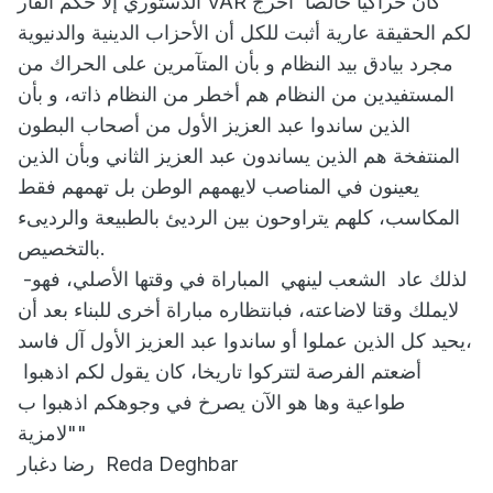
الدستوري إلا حكم الفار VAR كان حراكيا خالصا أخرج
لكم الحقيقة عارية أثبت للكل أن الأحزاب الدينية والدنيوية
مجرد بيادق بيد النظام و بأن المتآمرين على الحراك من
المستفيدين من النظام هم أخطر من النظام ذاته، و بأن
الذين ساندوا عبد العزيز الأول من أصحاب البطون
المنتفخة هم الذين يساندون عبد العزيز الثاني وبأن الذين
يعينون في المناصب لايهمهم الوطن بل تهمهم فقط
المكاسب، كلهم يتراوحون بين الرديئ بالطبيعة والرديىء
بالتخصيص.
-لذلك عاد الشعب لينهي المباراة في وقتها الأصلي، فهو
لايملك وقتا لاضاعته، فبانتظاره مباراة أخرى للبناء بعد أن
يحيد كل الذين عملوا أو ساندوا عبد العزيز الأول آل فاسد،
أضعتم الفرصة لتتركوا تاريخا، كان يقول لكم اذهبوا
طواعية وها هو الآن يصرخ في وجوهكم اذهبوا ب
"لامزية"
رضا دغبار Reda Deghbar