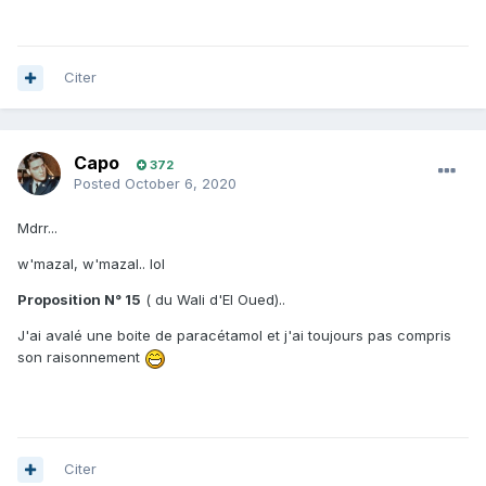
Citer
Capo
372
Posted
October 6, 2020
Mdrr...
w'mazal, w'mazal.. lol
Proposition N° 15
( du Wali d'El Oued)..
J'ai avalé une boite de paracétamol et j'ai toujours pas compris
son raisonnement
Citer