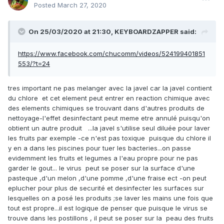
Posted
March 27, 2020
On 25/03/2020 at 21:30,
KEYBOARDZAPPER
said:
https://www.facebook.com/chucomm/videos/524199401851
553/?t=24
tres important ne pas melanger avec la javel car la javel contient
du chlore et cet element peut entrer en reaction chimique avec
des elements chimiques se trouvant dans d'autres produits de
nettoyage-l'effet desinfectant peut meme etre annulé puisqu'on
obtient un autre produit ...la javel s'utilise seul diluée pour laver
les fruits par exemple -ce n'est pas toxique puisque du chlore il
y en a dans les piscines pour tuer les bacteries...on passe
evidemment les fruits et legumes a l'eau propre pour ne pas
garder le gout... le virus peut se poser sur la surface d'une
pasteque ,d'un melon ,d'une pomme ,d'une fraise ect -on peut
eplucher pour plus de securité et desinfecter les surfaces sur
lesquelles on a posé les produits ;se laver les mains une fois que
tout est propre...il est logique de penser que puisque le virus se
trouve dans les postillons , il peut se poser sur la peau des fruits