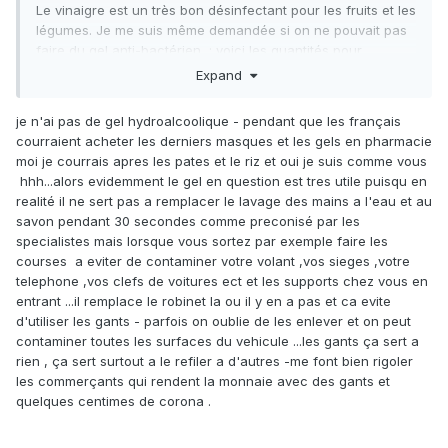
Le vinaigre est un très bon désinfectant pour les fruits et les
légumes. Je me suis même demandée si on ne pouvait pas
faire du gel anti-bactérien
:
voici les quantités pour
fabriquer 250 ml de gel hydroalcoolique : 208.25 ml d'alcool
Expand
éthanol 96% 10.42 ml d'eau oxygéné 3.62 de glycérine
27.70 d'eau minérale ; je me suis dis peut être remplacer
je n'ai pas de gel hydroalcoolique - pendant que les français
l'alcool par du vinaigre ou de l'eau de javel, etc.
courraient acheter les derniers masques et les gels en pharmacie
moi je courrais apres les pates et le riz et oui je suis comme vous
hhh...alors evidemment le gel en question est tres utile puisqu en
realité il ne sert pas a remplacer le lavage des mains a l'eau et au
savon pendant 30 secondes comme preconisé par les
specialistes mais lorsque vous sortez par exemple faire les
courses a eviter de contaminer votre volant ,vos sieges ,votre
telephone ,vos clefs de voitures ect et les supports chez vous en
entrant ...il remplace le robinet la ou il y en a pas et ca evite
d'utiliser les gants - parfois on oublie de les enlever et on peut
contaminer toutes les surfaces du vehicule ...les gants ça sert a
rien , ça sert surtout a le refiler a d'autres -me font bien rigoler
les commerçants qui rendent la monnaie avec des gants et
quelques centimes de corona .