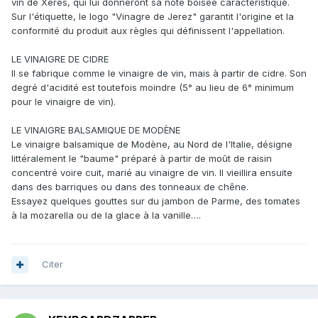
vin de Xérès, qui lui donneront sa note boisée caractéristique.
Sur l'étiquette, le logo "Vinagre de Jerez" garantit l'origine et la
conformité du produit aux règles qui définissent l'appellation.
LE VINAIGRE DE CIDRE
Il se fabrique comme le vinaigre de vin, mais à partir de cidre. Son
degré d'acidité est toutefois moindre (5° au lieu de 6° minimum
pour le vinaigre de vin).
LE VINAIGRE BALSAMIQUE DE MODÈNE
Le vinaigre balsamique de Modène, au Nord de l'Italie, désigne
littéralement le "baume" préparé à partir de moût de raisin
concentré voire cuit, marié au vinaigre de vin. Il vieillira ensuite
dans des barriques ou dans des tonneaux de chêne.
Essayez quelques gouttes sur du jambon de Parme, des tomates
à la mozarella ou de la glace à la vanille….
Citer