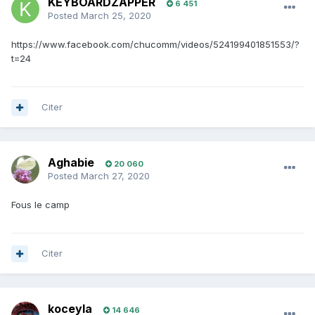
KEYBOARDZAPPER
6 451
Posted
March 25, 2020
https://www.facebook.com/chucomm/videos/524199401851553/?
t=24
Citer
Aghabie
20 060
Posted
March 27, 2020
Fous le camp
Citer
koceyla
14 646