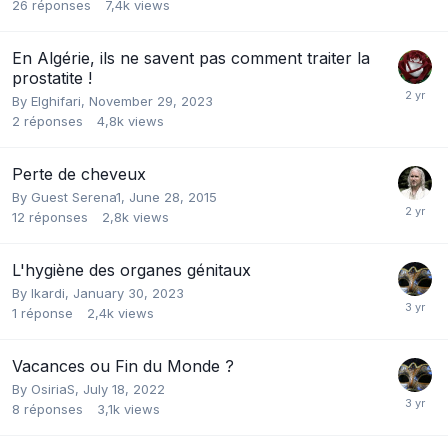
26
réponses
7,4k
views
En Algérie, ils ne savent pas comment traiter la
prostatite !
By
Elghifari
,
November 29, 2023
2
réponses
4,8k
views
Perte de cheveux
By Guest Serena1,
June 28, 2015
12
réponses
2,8k
views
L'hygiène des organes génitaux
By
Ikardi
,
January 30, 2023
1
réponse
2,4k
views
Vacances ou Fin du Monde ?
By
OsiriaS
,
July 18, 2022
8
réponses
3,1k
views