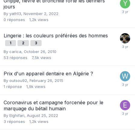
Grippe, fievre et bronchite forte les deriners
jours
By
yath13
,
November 2, 2022
0
réponses
1,2k
views
Lingerie : les couleurs préférées des hommes
1
2
3
By
carica
,
October 26, 2010
53
réponses
7,5k
views
Prix d'un appareil dentaire en Algérie ?
By
outsou92
,
February 26, 2015
1
réponse
1,9k
views
Coronavirus et campagne forcenée pour le
marquage du bétail humain
By
Elghifari
,
August 25, 2022
3
réponses
1,2k
views