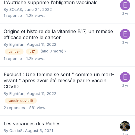
L’Autriche supprime l’obligation vaccinale
By
SOLAS
,
June 24, 2022
1
réponse
1,2k
views
Origine et histoire de la vitamine B17, un remède
efficace contre le cancer
By
Elghifari
,
August 11, 2022
(and 3 more)
cancer
b17
1
réponse
1,2k
views
Exclusif : Une femme se sent ” comme un mort-
vivant ” après avoir été blessée par le vaccin
COVID.
By
Elghifari
,
August 11, 2022
vaccin covid19
2
réponses
881
views
Les vacances des Riches
By
OsiriaS
,
August 5, 2021