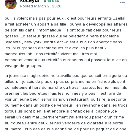
koceyla
14 646
Posted
March 2, 2020
oui ils volent mais pas pour eux , c'est pour leurs enfants ...sellal
a fait acheter un appart a sa fille , ouhya a developpé les affaires
de son fils dans l'informatique , ils ont tous fait cela pour leurs
gosses ....c'est leur gosses qui se baladent a paris barcelone
,alicante , new york ,londre ect -c'est eux qu'on aperçoit dans
les plus grandes discotheques et avec les plus beaux
manequins hh... nos retraités vivent mal tres mal
comparativement aux retraités europeens qui passent leur vie en
voyage de groupes.
la jeunesse maghrebine ne travaille pas que ce soit en algerie ou
ailleurs - je suis de plus en plus surpris meme en france ,ils sont
completement hors du marché du travail ,surtout les hommes ...ils
prennent les beurettes mais les hommes y a pas ,il est rare de
voir un jeune beur servir dans un restaurant ou faire la securité
ou meme dans un poste de vendeur ...en revanche dans les trucs
tordus ,ils sont bien la et encore si c'etait des al capone ,ce
serait un demi mal ...dernierement j'ai entendu parler d'un crime
au couteau entre deux jeunes vendeurs de cigarette a la sortie
du metro , l'un des deux a donné sa vie pour un paquet de clope