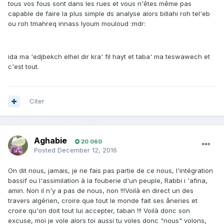
tous vos fous sont dans les rues et vous n'êtes même pas
capable de faire la plus simple ds analyse alors billahi roh tel'eb
ou roh tmahreq innass lyoum mouloud :mdr:
ida ma 'edjbekch elhel dir kra' fil hayt et taba' ma teswawech et
c'est tout.
Citer
Aghabie
20 060
Posted
December 12, 2016
On dit nous, jamais, je ne fais pas partie de ce nous, l'intégration
bassif ou l'assimilation à la fouberie d'un peuple, Rabbi i 'afina,
amin. Non il n'y a pas de nous, non !!!Voilà en direct un des
travers algérien, croire que tout le monde fait ses âneries et
croire qu'on doit tout lui accepter, taban !!! Voilà donc son
excuse, moi je vole alors toi aussi tu voles donc "nous" volons,