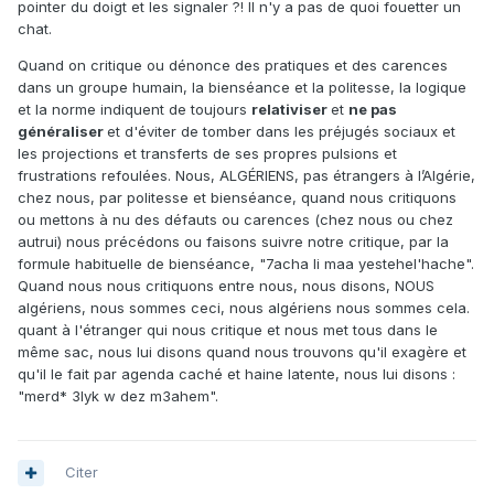
pointer du doigt et les signaler ?! Il n'y a pas de quoi fouetter un
chat.
Quand on critique ou dénonce des pratiques et des carences
dans un groupe humain, la bienséance et la politesse, la logique
et la norme indiquent de toujours
relativiser
et
ne pas
généraliser
et d'éviter de tomber dans les préjugés sociaux et
les projections et transferts de ses propres pulsions et
frustrations refoulées. Nous, ALGÉRIENS, pas étrangers à l’Algérie,
chez nous, par politesse et bienséance, quand nous critiquons
ou mettons à nu des défauts ou carences (chez nous ou chez
autrui) nous précédons ou faisons suivre notre critique, par la
formule habituelle de bienséance, "7acha li maa yestehel'hache".
Quand nous nous critiquons entre nous, nous disons, NOUS
algériens, nous sommes ceci, nous algériens nous sommes cela.
quant à l'étranger qui nous critique et nous met tous dans le
même sac, nous lui disons quand nous trouvons qu'il exagère et
qu'il le fait par agenda caché et haine latente, nous lui disons :
"merd* 3lyk w dez m3ahem".
Citer