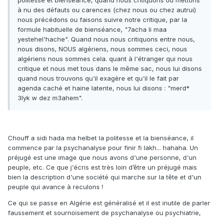
politesse et bienséance, quand nous critiquons ou mettons
à nu des défauts ou carences (chez nous ou chez autrui)
nous précédons ou faisons suivre notre critique, par la
formule habituelle de bienséance, "7acha li maa
yestehel'hache". Quand nous nous critiquons entre nous,
nous disons, NOUS algériens, nous sommes ceci, nous
algériens nous sommes cela. quant à l'étranger qui nous
critique et nous met tous dans le même sac, nous lui disons
quand nous trouvons qu'il exagère et qu'il le fait par
agenda caché et haine latente, nous lui disons : "merd*
3lyk w dez m3ahem".
Chouff a sidi hada ma helbet la politesse et la bienséance, il
commence par la psychanalyse pour finir fi lakh... hahaha. Un
préjugé est une image que nous avons d'une personne, d'un
peuple, etc. Ce que j'écris est très loin d’être un préjugé mais
bien la description d'une société qui marche sur la tête et d'un
peuple qui avance à reculons !
Ce qui se passe en Algérie est généralisé et il est inutile de parler
faussement et sournoisement de psychanalyse ou psychiatrie,