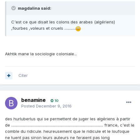
magdalina said:
C'est ce que disait les colons des arabes (algériens)
,fourbes ,voleurs et cruels ............
Akhtik mane la sociologie coloniale...
Citer
benamine
10
Posted
December 9, 2016
des hurluberlus qui se permettent de juger les algériens à partir
de .................................................................................................. france, c'est le
comble du ridicule. heureusement que le ridicule et le loufoque
ne tuent pas sinon leurs auteurs ne feraient pas long