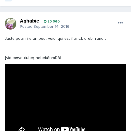
Aghabie
20 060
Posted
September 14, 2016
Juste pour rire un peu, voici qui est franck drebin :mdr:
[video=youtube;-hehek8nmD8]