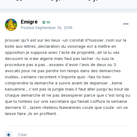
Emigré
10
Posted
September 14, 2016
prouver qu'il est sur les lieux -un constat d'huissier...nom sur la
boite aux lettres ,declaration du voisinage ect a mettre en
opposition je suppose avec l'acte de proprieté...ah la tu vas
decouvrir la vraie algerie mais faut pas lacher -tu suis la
procedure pas a pas ...essaies d'avoir l'avis de deux ou 3
avocats pour ne pas perdre ton temps dans des demarches
inutiles...certains racontent n'importe quoi -fais toi bien
comprendre la demarche a suivre avant de depenser ...keine
kaouanine , c'est pas la jungle mais il faut aller jusqu'au bout de
chaque demarche et ne pas desesperer parce que c'est long ou
que tu tombes sur une secretaire qui faisait coiffure la semaine
derniere :D ...lazem ntebkou lkawanines coute que coute -on se
laisse faire ,ils en profitent .
Citer