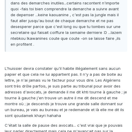
dans des demarches inutiles...certains racontent n'importe
quoi -fais toi bien comprendre la demarche a suivre avant
de depenser ...keine kaouanine , c'est pas la jungle mais il
faut aller jusqu'au bout de chaque demarche et ne pas
desesperer parce que c'est long ou que tu tombes sur une
secretaire qui faisait coiffure la semaine derniere :D ...lazem
ntebkou lkawanines coute que coute -on se laisse faire ,ils
en profitent .
L'huissier devra constater qu'il habite illégalement sans aucun
papier et que cela ne lui appartient pas. Il n'y a pas de boite au
lettre, je n'ai jamais vu le facteur pour vous dire. Les Algériens
sont très drôle parfois, je suis partie au tribunal pour avoir des
adresses d'avocats, je demande il me dit khti tourne à gauche ; je
tourne à gauche j'en trouve un autre il me dit descend et me
montre où ; je descends je trouve une grande salle donnant sur
un bureau, je vais au bureau et je redemande et là elle me dit ils
sont qoudamek khayri hahaha
C'était la salle de pause des avocats... c'est vrai que je pouvais
leur parler directement mais cela ne m'avançait pas sur la