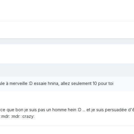
le à merveille :D essaie hnina, allez seulement 10 pour toi
rce que bon je suis pas un homme hein :D ... et je suis persuadée d'
mdr: :mdr: :crazy: