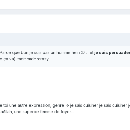
 Parce que bon je suis pas un homme hein :D ... et
je suis persuadé
 ça va) :mdr: :mdr: :crazy:
e toi une autre expression, genre => je sais cuisiner je sais cuisiner j
chaAllah, une superbe femme de foyer....