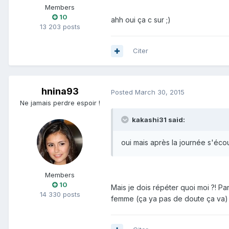
Members
10
ahh oui ça c sur ;)
13 203 posts
Citer
hnina93
Posted
March 30, 2015
Ne jamais perdre espoir !
kakashi31 said:
oui mais après la journée s'écou
Members
10
Mais je dois répéter quoi moi ?! Pa
14 330 posts
femme (ça ya pas de doute ça va) :