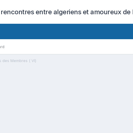
 rencontres entre algeriens et amoureux de l
ard
s des Membres ( VI)