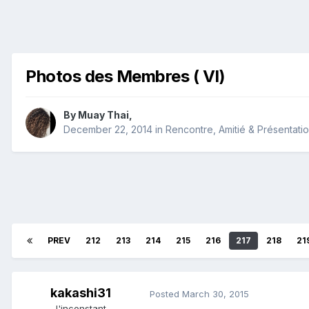
Photos des Membres ( VI)
By
Muay Thai
,
December 22, 2014
in
Rencontre, Amitié & Présentati
PREV
212
213
214
215
216
217
218
21
kakashi31
Posted
March 30, 2015
l'inconstant