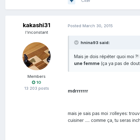
Citer
kakashi31
Posted
March 30, 2015
l'inconstant
hnina93 said:
Mais je dois répéter quoi moi ?!
une femme
(ça ya pas de doute
Members
10
13 203 posts
mdrrrrrrr
mais je sais pas moi :rolleyes: trouv
cuisiner ..... comme ça, tu seras in