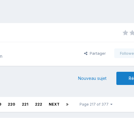
Partager
Followe
on
Nouveau sujet
Ré
9
220
221
222
NEXT
Page 217 of 377