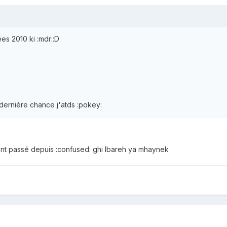
années 2010 ki :mdr::D
e une dernière chance j'atds :pokey:
sont passé depuis :confused: ghi lbareh ya mhaynek