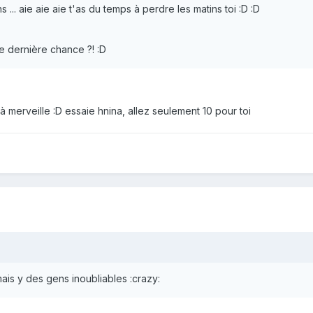
ns ... aie aie aie t'as du temps à perdre les matins toi :D :D
tte dernière chance ?! :D
à merveille :D essaie hnina, allez seulement 10 pour toi
ui ....mais y des gens inoubliables :crazy: