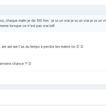
i, chaque matin je dis 100 fois : je ss un vrai je ss un vrai je ss un vrai
eme lorsque ce n'est pas vrai lolll
.. aie aie aie t'as du temps à perdre les matins toi :D :D
 dernière chance ?! :D