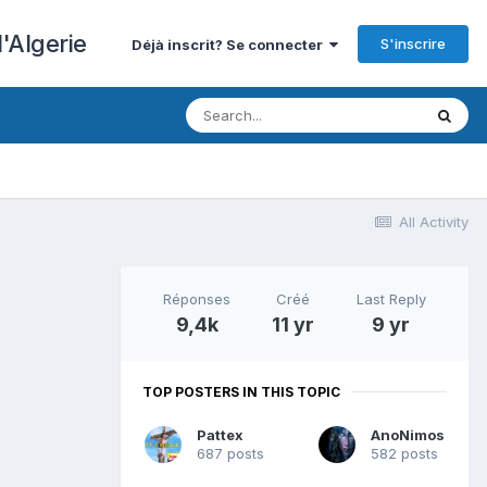
'Algerie
S'inscrire
Déjà inscrit? Se connecter
All Activity
Réponses
Créé
Last Reply
9,4k
11 yr
9 yr
TOP POSTERS IN THIS TOPIC
Pattex
AnoNimos
687 posts
582 posts