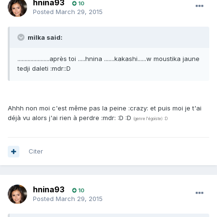
hnina93
10
Posted
March 29, 2015
milka said:
......................après toi .....hnina .......kakashi......w moustika jaune
tedji daleti :mdr::D
Ahhh non moi c'est même pas la peine :crazy: et puis moi je t'ai
déjà vu alors j'ai rien à perdre :mdr: :D :D
(genre l'égoïste) :D
Citer
hnina93
10
Posted
March 29, 2015