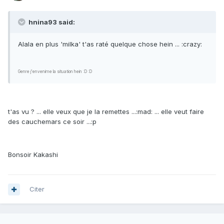
hnina93 said:
Alala en plus 'milka' t'as raté quelque chose hein ... :crazy:
Genre j'envenime la situation hein :D :D
t'as vu ? ... elle veux que je la remettes ...:mad: ... elle veut faire
des cauchemars ce soir ...:p
Bonsoir Kakashi
Citer