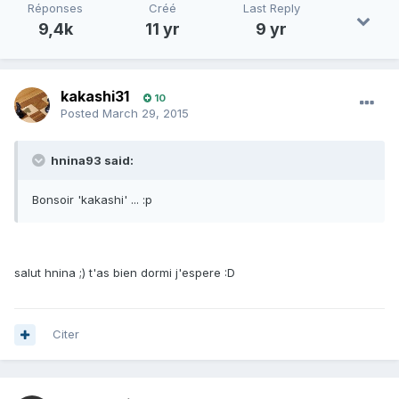
Réponses
Créé
Last Reply
9,4k
11 yr
9 yr
kakashi31
10
Posted
March 29, 2015
hnina93 said:
Bonsoir 'kakashi' ... :p
salut hnina ;) t'as bien dormi j'espere :D
Citer