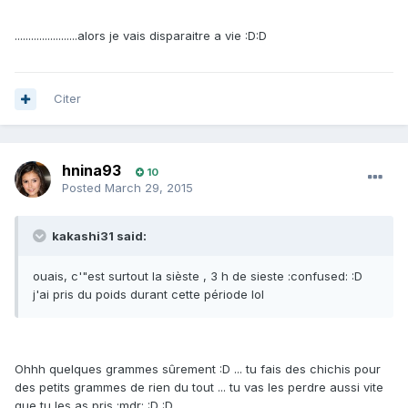
.......................alors je vais disparaitre a vie :D:D
Citer
hnina93
10
Posted
March 29, 2015
kakashi31 said:
ouais, c'"est surtout la sièste , 3 h de sieste :confused: :D
j'ai pris du poids durant cette période lol
Ohhh quelques grammes sûrement :D ... tu fais des chichis pour
des petits grammes de rien du tout ... tu vas les perdre aussi vite
que tu les as pris :mdr: :D :D