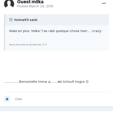
Guest milka
Posted
March 29, 2015
hnina93 said:
Alala en plus 'milka' t'as raté quelque chose hein ... :crazy:
Genre j'envenime la situation hein :D :D
....................Bonsoirette hnina :p.........aki tchoufi hogra :D
Citer