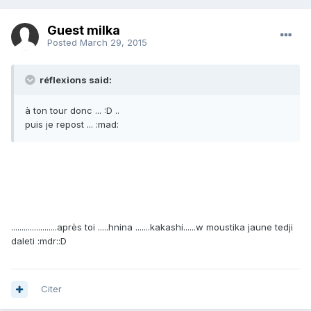
Guest milka
Posted
March 29, 2015
réflexions said:
à ton tour donc ... :D ..
puis je repost ... :mad:
......................après toi .....hnina .......kakashi......w moustika jaune tedji
daleti :mdr::D
Citer