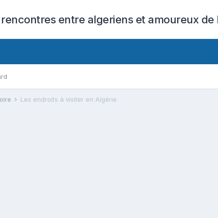
 rencontres entre algeriens et amoureux de l
ard
toire
Les endroits à visiter en Algérie