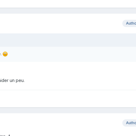
Auth
e.
aider un peu.
Auth