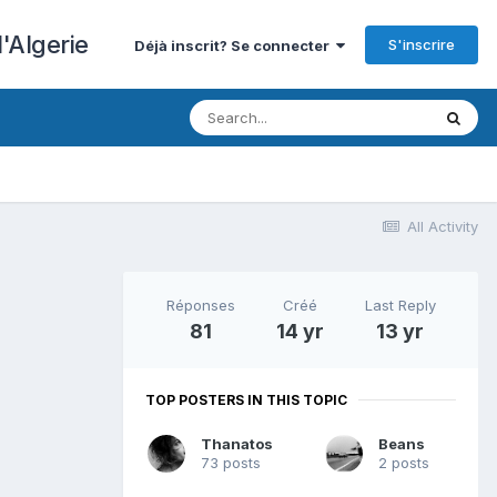
'Algerie
S'inscrire
Déjà inscrit? Se connecter
All Activity
Réponses
Créé
Last Reply
81
14 yr
13 yr
TOP POSTERS IN THIS TOPIC
Thanatos
Beans
73 posts
2 posts