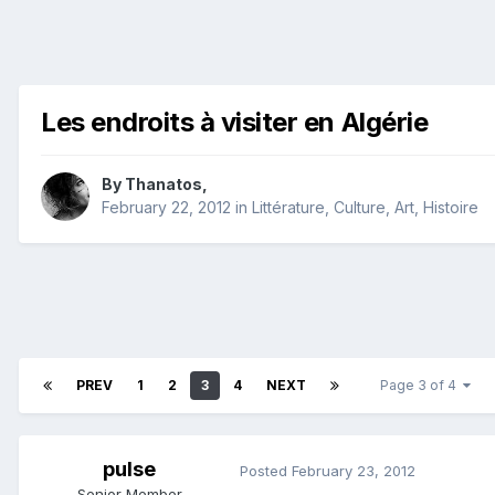
Les endroits à visiter en Algérie
By
Thanatos
,
February 22, 2012
in
Littérature, Culture, Art, Histoire
PREV
1
2
3
4
NEXT
Page 3 of 4
pulse
Posted
February 23, 2012
Senior Member