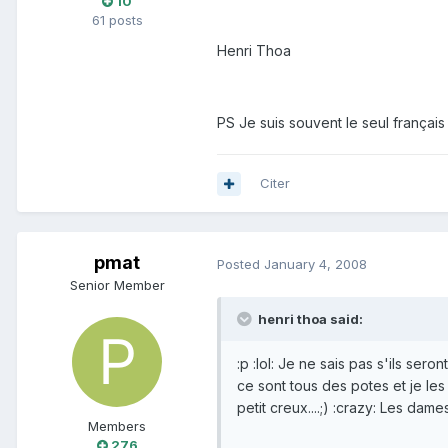
10
61 posts
Henri Thoa
PS Je suis souvent le seul français 
Citer
pmat
Posted
January 4, 2008
Senior Member
henri thoa said:
:p :lol: Je ne sais pas s'ils se
ce sont tous des potes et je les
petit creux....;) :crazy: Les da
Members
276