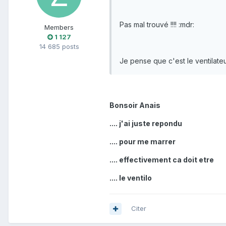
Pas mal trouvé !!!! :mdr:
Members
1 127
14 685 posts
Je pense que c'est le ventilateur
Bonsoir Anais
.... j'ai juste repondu
.... pour me marrer
.... effectivement ca doit etre
.... le ventilo
Citer