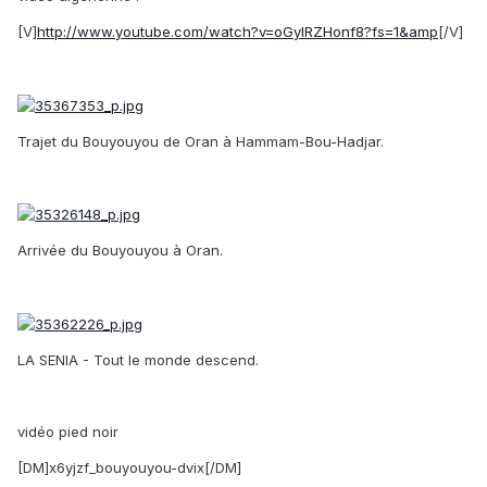
[V]
http://www.youtube.com/watch?v=oGylRZHonf8?fs=1&amp
[/V]
Trajet du Bouyouyou de Oran à Hammam-Bou-Hadjar.
Arrivée du Bouyouyou à Oran.
LA SENIA - Tout le monde descend.
vidéo pied noir
[DM]x6yjzf_bouyouyou-dvix[/DM]