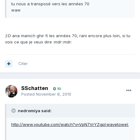
tu nous a transposé vers les années 70
waw
;):D ana manich ghir fi les années 70, rani encore plus loin, si tu
vois ce que je veux dire :mdr::mdr:
Citer
SSchatten
10
Posted
November 8, 2010
nedromiya said:
http://www.youtube.com/watch?v=VpN7VrYZgpI:wavetowel: