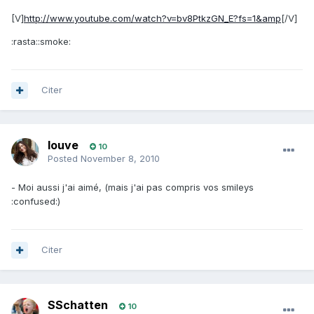
[V]
http://www.youtube.com/watch?v=bv8PtkzGN_E?fs=1&amp
[/V]
:rasta::smoke:
Citer
louve
10
Posted
November 8, 2010
- Moi aussi j'ai aimé, (mais j'ai pas compris vos smileys
:confused:)
Citer
SSchatten
10