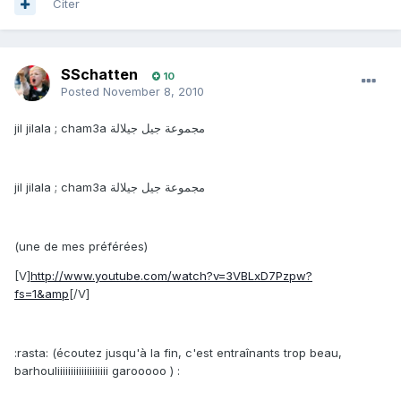
Citer
SSchatten
10
Posted
November 8, 2010
jil jilala ; cham3a مجموعة جيل جيلالة
jil jilala ; cham3a مجموعة جيل جيلالة
(une de mes préférées)
[V]
http://www.youtube.com/watch?v=3VBLxD7Pzpw?
fs=1&amp
[/V]
:rasta: (écoutez jusqu'à la fin, c'est entraînants trop beau,
barhouliiiiiiiiiiiiiiiiiii garooooo ) :