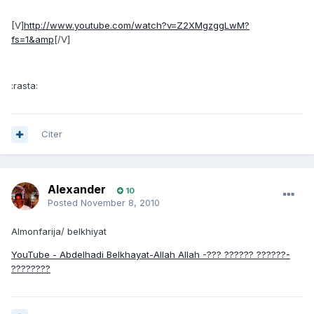
[V]
http://www.youtube.com/watch?v=Z2XMgzggLwM?
fs=1&amp
[/V]
:rasta:
Citer
Alexander
10
Posted
November 8, 2010
Almonfarija/ belkhiyat
YouTube - Abdelhadi Belkhayat-Allah Allah -??? ?????? ??????-
????????