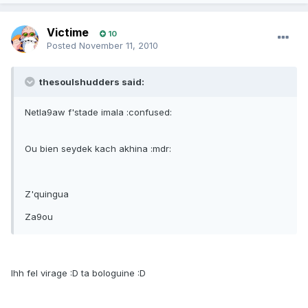
Victime
10
Posted
November 11, 2010
thesoulshudders said:
Netla9aw f'stade imala :confused:
Ou bien seydek kach akhina :mdr:
Z'quingua
Za9ou
Ihh fel virage :D ta bologuine :D