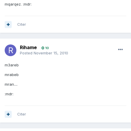
mqarqez. :mdr:
Citer
Rihame
10
Posted
November 15, 2010
m3areb
mrabeb
mran....
:mdr:
Citer