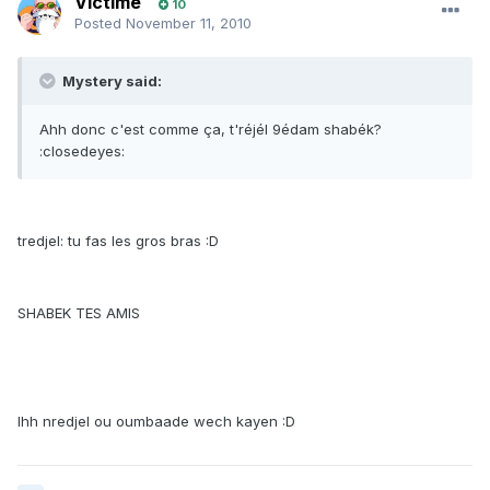
Victime
10
Posted
November 11, 2010
Mystery said:
Ahh donc c'est comme ça, t'réjél 9édam shabék?
:closedeyes:
tredjel: tu fas les gros bras :D
SHABEK TES AMIS
Ihh nredjel ou oumbaade wech kayen :D