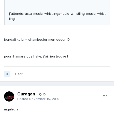
j'attends:rasta::music_whistling::music_whistling::music_whist
ling:
ibardali kalbi = chambouler mon coeur :D
pour ihamare ouejhake, j'ai rien trouvé !
Citer
Ouragan
10
Posted
November 15, 2010
mqalech.