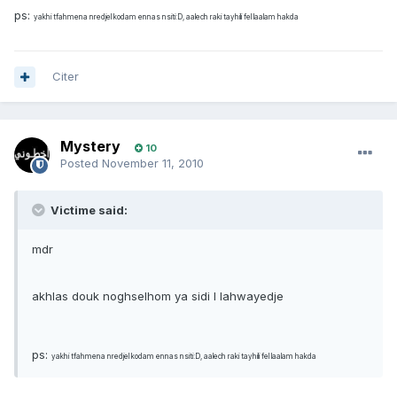
ps:
yakhi tfahmena nredjel kodam ennas nsiti:D, aalech raki tayhili fel laalam hakda
Citer
Mystery
10
Posted
November 11, 2010
Victime said:
mdr
akhlas douk noghselhom ya sidi l lahwayedje
ps:
yakhi tfahmena nredjel kodam ennas nsiti:D, aalech raki tayhili fel laalam hakda