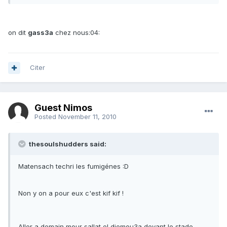
on dit
gass3a
chez nous:04:
Citer
Guest Nimos
Posted
November 11, 2010
thesoulshudders said:
Matensach techri les fumigénes :D
Non y on a pour eux c'est kif kif !
Aller a demain mour sallat el djomou3a devant le stade.