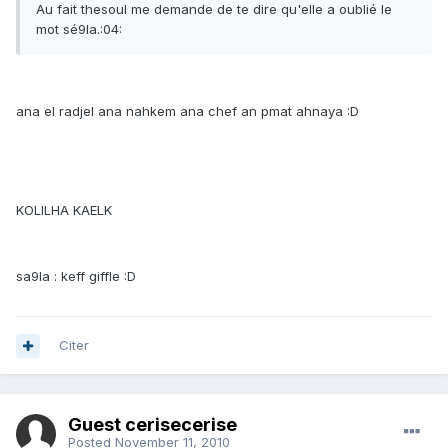
Au fait thesoul me demande de te dire qu'elle a oublié le
mot sé9la.:04:
ana el radjel ana nahkem ana chef an pmat ahnaya :D
KOLILHA KAELK
sa9la : keff giffle :D
Citer
Guest cerisecerise
Posted
November 11, 2010