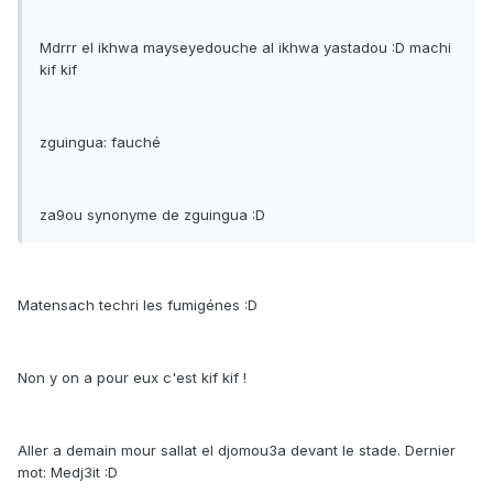
Mdrrr el ikhwa mayseyedouche al ikhwa yastadou :D machi
kif kif
zguingua: fauché
za9ou synonyme de zguingua :D
Matensach techri les fumigénes :D
Non y on a pour eux c'est kif kif !
Aller a demain mour sallat el djomou3a devant le stade. Dernier
mot: Medj3it :D