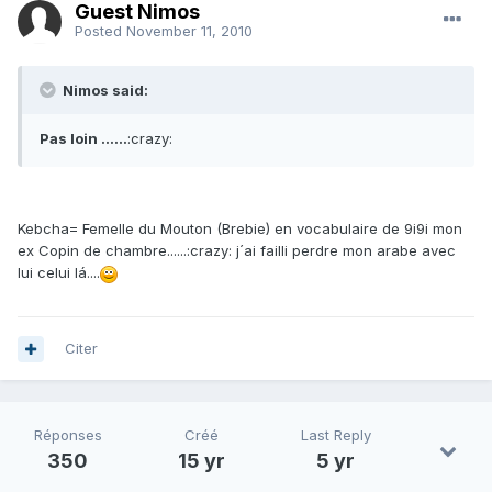
Guest Nimos
Posted
November 11, 2010
Nimos said:
Pas loin ......
:crazy:
Kebcha= Femelle du Mouton (Brebie) en vocabulaire de 9i9i mon
ex Copin de chambre......:crazy: j´ai failli perdre mon arabe avec
lui celui lá....
Citer
Réponses
Créé
Last Reply
350
15 yr
5 yr