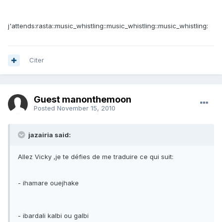
j'attends:rasta::music_whistling::music_whistling::music_whistling:
Citer
Guest manonthemoon
Posted
November 15, 2010
jazairia said:
Allez Vicky ,je te défies de me traduire ce qui suit:
- ihamare ouejhake
- ibardali kalbi ou galbi