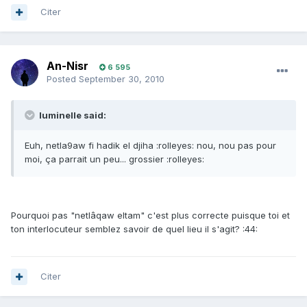
Citer
An-Nisr
6 595
Posted
September 30, 2010
luminelle said:
Euh, netla9aw fi hadik el djiha :rolleyes: nou, nou pas pour
moi, ça parrait un peu... grossier :rolleyes:
Pourquoi pas "netlâqaw eltam" c'est plus correcte puisque toi et
ton interlocuteur semblez savoir de quel lieu il s'agit? :44:
Citer