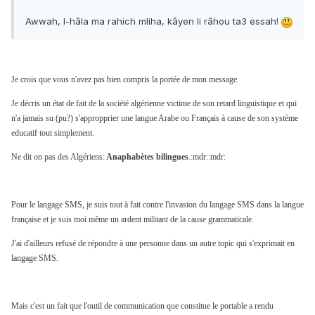
Awwah, l-hâla ma rahich mliha, kâyen li râhou ta3 essah!
Je crois que vous n'avez pas bien compris la portée de mon message.
Je décris un état de fait de la société algérienne victime de son retard linguistique et qui
n'a jamais su (pu?) s'appropprier une langue Arabe ou Français à cause de son système
educatif tout simplement.
Ne dit on pas des Algériens:
Anaphabètes bilingues
.:mdr::mdr:
Pour le langage SMS, je suis tout à fait contre l'invasion du langage SMS dans la langue
française et je suis moi même un ardent militant de la cause grammaticale.
J'ai d'ailleurs refusé de répondre à une personne dans un autre topic qui s'exprimait en
langage SMS.
Mais c'est un fait que l'outil de communication que constitue le portable a rendu