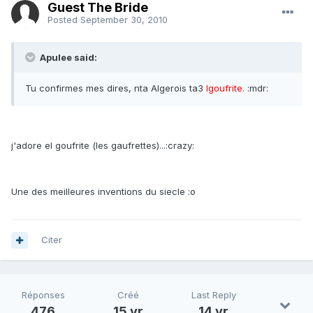
Guest The Bride
Posted
September 30, 2010
Apulee said:
Tu confirmes mes dires, nta Algerois ta3
lgoufrite.
:mdr:
j'adore el goufrite (les gaufrettes)...:crazy:
Une des meilleures inventions du siecle :o
Citer
Réponses
Créé
Last Reply
476
15 yr
14 yr