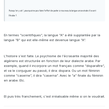
Puisqu'on y ait !, pourquoi ne pas faire l'effort de parler à nouveau la langue ancestrale d'avant
l'Arabe ?.
En termes "scientifiques", la langue "A" a été supplantée par la
langue "B" qui est elle-même est devenue langue "A".
L'histoire s'est faite. Le psychisme de l'écrasante majorité des
algériens est structurée en fonction de leur dialecte arabe. Par
exemple, quand il incorpore un mot français comme "disparaître",
et va le conjuguer au passé, il dira: dispara. Ou un mot féminin
comme "caserne", il dira "caserna". Avec le "a" finale du féminin
en arabe. Etc.
Et puis très franchement, c'est irréalisable même si on le voudrait.