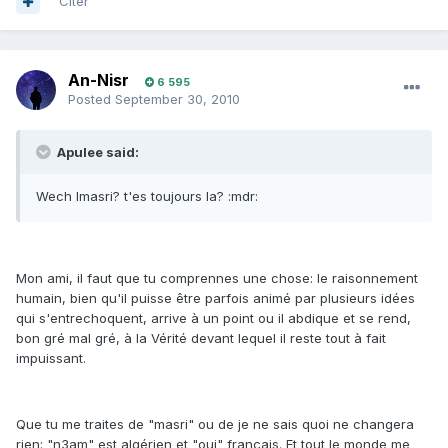
Citer
An-Nisr
6 595
Posted
September 30, 2010
Apulee said:
Wech lmasri? t'es toujours la? :mdr:
Mon ami, il faut que tu comprennes une chose: le raisonnement
humain, bien qu'il puisse être parfois animé par plusieurs idées
qui s'entrechoquent, arrive à un point ou il abdique et se rend,
bon gré mal gré, à la Vérité devant lequel il reste tout à fait
impuissant.
Que tu me traites de "masri" ou de je ne sais quoi ne changera
rien: "n3am" est algérien et "oui" français. Et tout le monde me