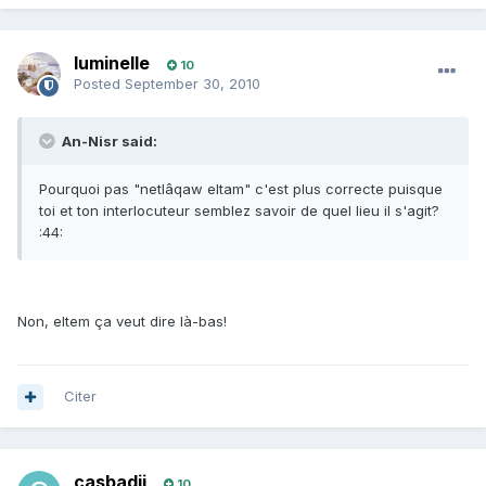
luminelle
10
Posted
September 30, 2010
An-Nisr said:
Pourquoi pas "netlâqaw eltam" c'est plus correcte puisque
toi et ton interlocuteur semblez savoir de quel lieu il s'agit?
:44:
Non, eltem ça veut dire là-bas!
Citer
casbadji
10