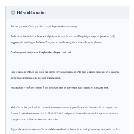
Héraclès said:
Je crois que vous n'avez pas bien compris la portée de mon message.
Je décris un état de fait de la société algérienne victime de son retard linguistique et qui n'a jamais su (pu?)
s'appropprier une langue Arabe ou Français à cause de son système educatif tout simplement.
Ne dit on pas des Algériens:
Anaphabètes bilingues
.:mdr::mdr:
Pour le langage SMS, je suis tout à fait contre l'invasion du langage SMS dans la langue française et je suis moi
même un ardent militant de la cause grammaticale.
J'ai d'ailleurs refusé de répondre à une personne dans un autre topic qui s'exprimait en langage SMS.
Mais c'est un fait que l'outil de communication que constitue le portable a rendu l'intrusion de ce langage dans
d'autres formes de communication de l'écrit difficile à endiguer mais nous devons tout faire pour maintenir ce
langage dans sa sphère de communication brève.
Et j'appelle cette intrusion un effet secondaire non désiré de l'avancée technologique ce qui n'est pas le cas de la