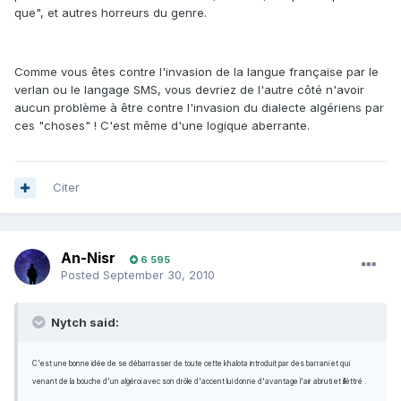
que", et autres horreurs du genre.
Comme vous êtes contre l'invasion de la langue française par le
verlan ou le langage SMS, vous devriez de l'autre côté n'avoir
aucun problème à être contre l'invasion du dialecte algériens par
ces "choses" ! C'est même d'une logique aberrante.
Citer
An-Nisr
6 595
Posted
September 30, 2010
Nytch said:
C'est une bonne idée de se débarrasser de toute cette khalota introduit par des barrani et qui
venant de la bouche d'un algéroi avec son drôle d'accent lui donne d'avantage l'air abruti et illéttré .