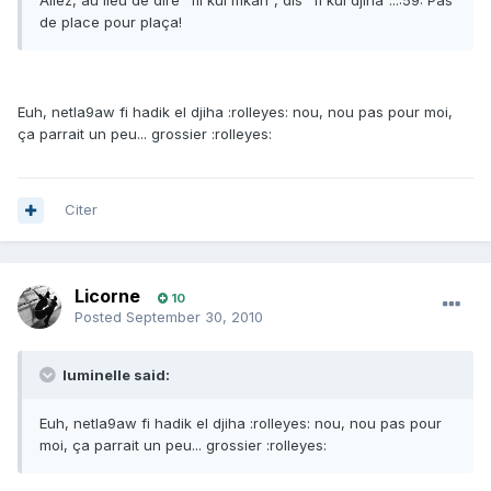
Allez, au lieu de dire "fil kul mkan", dis "fi kul djiha"...:59: Pas
de place pour plaça!
Euh, netla9aw fi hadik el djiha :rolleyes: nou, nou pas pour moi,
ça parrait un peu... grossier :rolleyes:
Citer
Licorne
10
Posted
September 30, 2010
luminelle said:
Euh, netla9aw fi hadik el djiha :rolleyes: nou, nou pas pour
moi, ça parrait un peu... grossier :rolleyes: