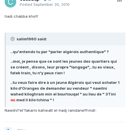
Posted
September 30, 2010
hadi chabba kho!!!
salim1960 said:
..qu'entends tu par "parler algérois authentique" ?
..moi, je pense que ce sont les jeunes des quartiers qui
se créent , disons, leur propre "langage",..tu es vieux,
fatek train, tu n'y peux rien !
..tu veux faire dire à un jeune Algérois qui veut acheter 1
kilo d'Oranges de demander au vendeur " nawilni
wahed kiloghram min el bourtouqal " au lieu de " 3Tini
ou
med li kilo tchina " !
Nawilni?et'fakarni kahwatt el-hadj ramdane!!!!:mdr: