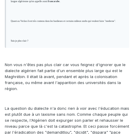
langue algérienne qu'on appelle aussi
francarabe.
Quant au Verlan il est très contenu dans les banlieues et certains milieux snobs qui veulent faire "moderne".
Suis je plus clair ?
Non vous n'êtes pas plus clair car vous feignez d'ignorer que le
dialecte algérien fait partie d'un ensemble plus large qui est le
Maghrébin. Il était là avant, pendant et après la colonisation
française, ou même avant l'apparition des universités dans la
région.
La question du dialecte n'a donc rien à voir avec l'éducation mais
est plutôt due à un laxisme sans nom. Comme chaque peuple qui
se respecte, l'Algérien doit expurger son parler et rehausser le
niveau parce que là c'est la catastrophe. Et ceci passe forcément
par l'éradication des "demanditlou", "dicidit", "dispara" "pace