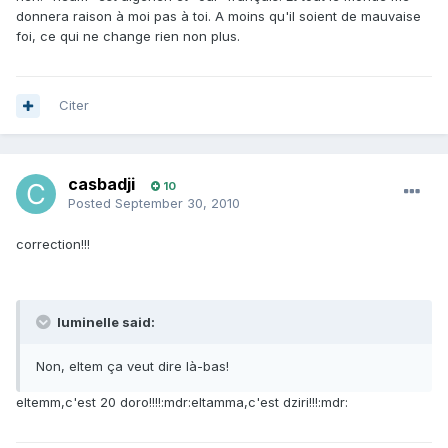
donnera raison à moi pas à toi. A moins qu'il soient de mauvaise
foi, ce qui ne change rien non plus.
Citer
casbadji
10
Posted
September 30, 2010
correction!!!
luminelle said:
Non, eltem ça veut dire là-bas!
eltemm,c'est 20 doro!!!!:mdr:eltamma,c'est dziri!!!:mdr: