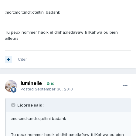
:mdr::mdr::mdr:qteltini badahk
Tu peux nommer hadik el dhiha:netla9aw fi lKahwa ou bien
ailleurs
Citer
luminelle
10
Posted
September 30, 2010
Licorne said:
:mdr::mdr::mdr:qteltini badahk
Tu peux nommer hadik el dhiha:netla9aw fi lKahwa ou bien