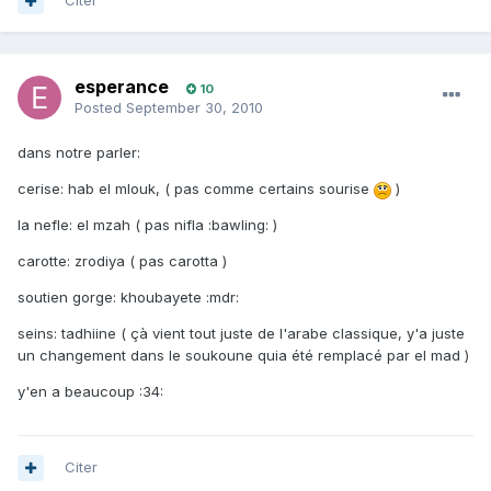
Citer
esperance
10
Posted
September 30, 2010
dans notre parler:
cerise: hab el mlouk, ( pas comme certains sourise
)
la nefle: el mzah ( pas nifla :bawling: )
carotte: zrodiya ( pas carotta )
soutien gorge: khoubayete :mdr:
seins: tadhiine ( çà vient tout juste de l'arabe classique, y'a juste
un changement dans le soukoune quia été remplacé par el mad )
y'en a beaucoup :34:
Citer