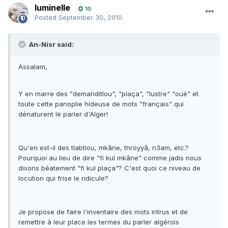
luminelle
10
Posted
September 30, 2010
An-Nisr said:
Assalam,
Y en marre des "demanditlou", "plaça", "lustre" "oué" et
toute cette panoplie hideuse de mots "français" qui
dénaturent le parler d'Alger!
Qu'en est-il des tlabtlou, mkâne, throyyâ, n3am, etc.?
Pourquoi au lieu de dire "fi kul mkâne" comme jadis nous
disons béatement "fi kul plaça"? C'est quoi ce niveau de
locution qui frise le ridicule?
Je propose de faire l'inventaire des mots intrus et de
remettre à leur place les termes du parler algérois