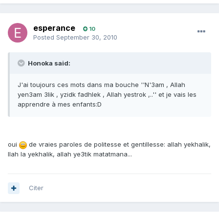
esperance
10
Posted
September 30, 2010
Honoka said:
J'ai toujours ces mots dans ma bouche ''N'3am , Allah
yen3am 3lik , yzidk fadhlek , Allah yestrok ,..'' et je vais les
apprendre à mes enfants:D
oui
de vraies paroles de politesse et gentillesse: allah yekhalik,
llah la yekhalik, allah ye3tik matatmana...
Citer