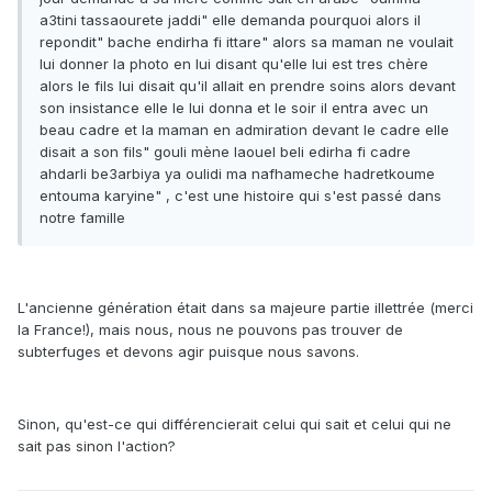
a3tini tassaourete jaddi" elle demanda pourquoi alors il
repondit" bache endirha fi ittare" alors sa maman ne voulait
lui donner la photo en lui disant qu'elle lui est tres chère
alors le fils lui disait qu'il allait en prendre soins alors devant
son insistance elle le lui donna et le soir il entra avec un
beau cadre et la maman en admiration devant le cadre elle
disait a son fils" gouli mène laouel beli edirha fi cadre
ahdarli be3arbiya ya oulidi ma nafhameche hadretkoume
entouma karyine" , c'est une histoire qui s'est passé dans
notre famille
L'ancienne génération était dans sa majeure partie illettrée (merci
la France!), mais nous, nous ne pouvons pas trouver de
subterfuges et devons agir puisque nous savons.
Sinon, qu'est-ce qui différencierait celui qui sait et celui qui ne
sait pas sinon l'action?