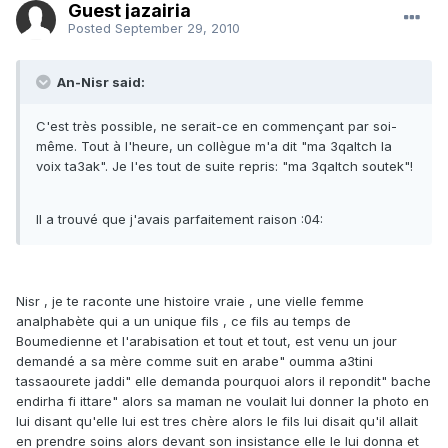
Guest jazairia
Posted
September 29, 2010
An-Nisr said:
C'est très possible, ne serait-ce en commençant par soi-
même. Tout à l'heure, un collègue m'a dit "ma 3qaltch la
voix ta3ak". Je l'es tout de suite repris: "ma 3qaltch soutek"!
Il a trouvé que j'avais parfaitement raison :04:
Nisr , je te raconte une histoire vraie , une vielle femme
analphabète qui a un unique fils , ce fils au temps de
Boumedienne et l'arabisation et tout et tout, est venu un jour
demandé a sa mère comme suit en arabe" oumma a3tini
tassaourete jaddi" elle demanda pourquoi alors il repondit" bache
endirha fi ittare" alors sa maman ne voulait lui donner la photo en
lui disant qu'elle lui est tres chère alors le fils lui disait qu'il allait
en prendre soins alors devant son insistance elle le lui donna et