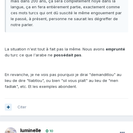
mais dans 200 ans, ça sera complètement noyé dans la
langue, ça en fera entièrement partie, exactement comme
ces mots turcs qui ont dû suscité le même engouement par
le passé, à présent, personne ne saurait les dégreffer de
notre parler.
La situation n'est tout à fait pas la même. Nous avons
emprunté
du turc ce que l'arabe ne
possédait pas
.
En revanche, je ne vois pas pourquoi je dirai "demanditlou" au
lieu de dire "tlabtlou", ou bien "sil vous plaît" au lieu de "men
fadlak", etc. Et les exemples abondent.
Citer
luminelle
10