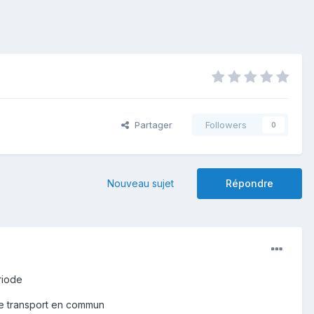
Partager
Followers
0
Nouveau sujet
Répondre
ériode
de transport en commun