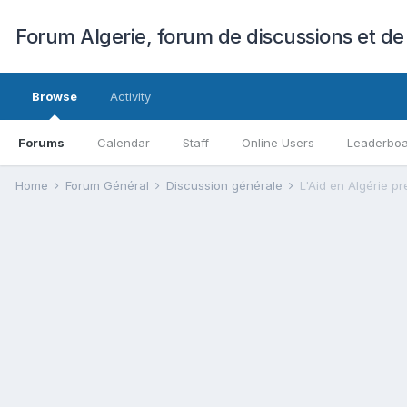
Forum Algerie, forum de discussions et de
Browse
Activity
Forums
Calendar
Staff
Online Users
Leaderbo
Home
Forum Général
Discussion générale
L'Aid en Algérie p