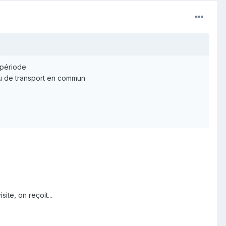
e période
eu de transport en commun
te, on reçoit...