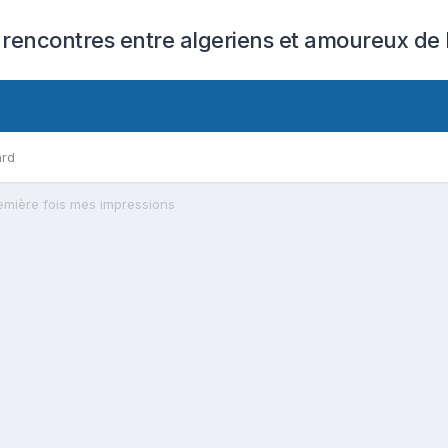
 rencontres entre algeriens et amoureux de l
ard
remière fois mes impressions