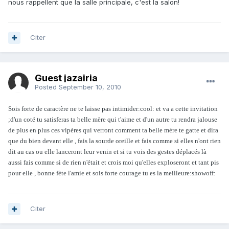
nous rappellent que la salle principale, c'est la salon!
Citer
Guest jazairia
Posted
September 10, 2010
Sois forte de caractère ne te laisse pas intimider:cool: et va a cette invitation
;d'un coté tu satisferas ta belle mère qui t'aime et d'un autre tu rendra jalouse
de plus en plus ces vipères qui verront comment ta belle mère te gatte et dira
que du bien devant elle , fais la sourde oreille et fais comme si elles n'ont rien
dit au cas ou elle lanceront leur venin et si tu vois des gestes déplacés là
aussi fais comme si de rien n'était et crois moi qu'elles exploseront et tant pis
pour elle , bonne fète l'amie et sois forte courage tu es la meilleure:showoff:
Citer