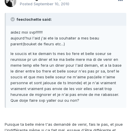
Posted
September 10, 2010
feeclochette said:
aidez moi svp!!!!!!!!
aujourd'hui l'aid j'ai ete la souhaiter a mes beau
parent(bouket de fleurs etc...)
le soucis et ke demain ts mes bo fere et belle soeur se
reunisse pr un diner et ke ma belle mere ma di de venir en
meme temp elle fera un diner pour l'aid demain, et a la base
le diner entre bo frere et belle soeur n'es pas pr sa, bref le
soucis et que mes belle soeur ne m'aime pas(elle n'aime
personne et sont jalouse de ts lmonde) et je n'ai vraiment
vraiment vraiment pas envie de les voir elles serait trop
heureuse de mignorer et je n'ai pas envie de me rabaisser.
Que doije faire svp yaller oui ou non?
Puisque ta belle mère t'as demandé de venir, fais le pas, et joue
l'indifférente même si ça fait mal, essaye d'être différente et