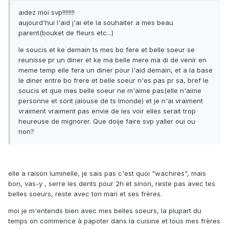
aidez moi svp!!!!!!!!
aujourd'hui l'aid j'ai ete la souhaiter a mes beau
parent(bouket de fleurs etc...)
le soucis et ke demain ts mes bo fere et belle soeur se
reunisse pr un diner et ke ma belle mere ma di de venir en
meme temp elle fera un diner pour l'aid demain, et a la base
le diner entre bo frere et belle soeur n'es pas pr sa, bref le
soucis et que mes belle soeur ne m'aime pas(elle n'aime
personne et sont jalouse de ts lmonde) et je n'ai vraiment
vraiment vraiment pas envie de les voir elles serait trop
heureuse de mignorer. Que doije faire svp yaller oui ou
non?
elle a raison luminelle, je sais pas c'est quoi "wachires", mais
bon, vas-y , serre les dents pour 2h et sinon, reste pas avec tes
belles soeurs, reste avec ton mari et ses frères.
moi je m'entends bien avec mes belles soeurs, la plupart du
temps on commence à papoter dans la cuisine et tous mes frères