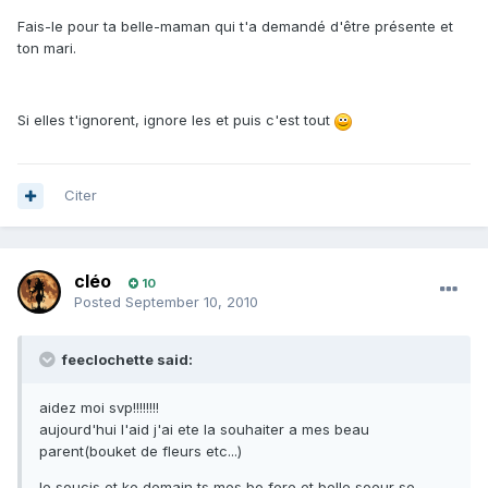
Fais-le pour ta belle-maman qui t'a demandé d'être présente et
ton mari.
Si elles t'ignorent, ignore les et puis c'est tout
Citer
cléo
10
Posted
September 10, 2010
feeclochette said:
aidez moi svp!!!!!!!!
aujourd'hui l'aid j'ai ete la souhaiter a mes beau
parent(bouket de fleurs etc...)
le soucis et ke demain ts mes bo fere et belle soeur se