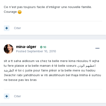
Ce n'est pas toujours facile d'intégrer une nouvelle famille.
Courage
Citer
mina-alger
10
Posted
September 10, 2010
slt a tt saha aidkoum va chez ta belle mere kima nkoulou fi wjha
tu fere plaisie a ta belle maman é té belle soeurs اعطيهم الوذن
الطرشة é toi c juste pour faire plésir a ta belle mere ou hadou
3wachir rabi yahdihoum w nti akotlihoum bel lhaja lmliha é surtou
ne besse pas les bras
Citer