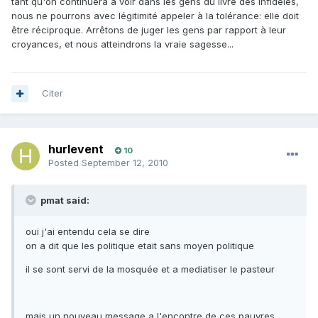
tant qu'on continuera à voir dans les gens du livre des infidèles,
nous ne pourrons avec légitimité appeler à la tolérance: elle doit
être réciproque. Arrêtons de juger les gens par rapport à leur
croyances, et nous atteindrons la vraie sagesse...
Citer
hurlevent
10
Posted
September 12, 2010
pmat said:
oui j'ai entendu cela se dire
on a dit que les politique etait sans moyen politique
il se sont servi de la mosquée et a mediatiser le pasteur
mais un nouveau message a l'encontre de ces pauvres