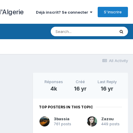
'Algerie
S'inscrire
Déjà inscrit? Se connecter
All Activity
Réponses
Créé
Last Reply
4k
16 yr
16 yr
TOP POSTERS IN THIS TOPIC
3bassia
Zazou
761 posts
449 posts