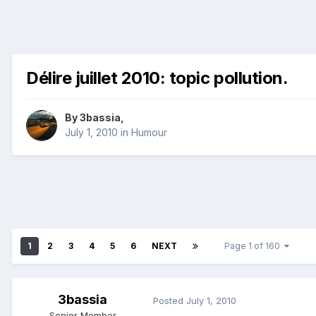
Délire juillet 2010: topic pollution.
By
3bassia
,
July 1, 2010
in
Humour
1
2
3
4
5
6
NEXT
Page 1 of 160
3bassia
Posted
July 1, 2010
Senior Member