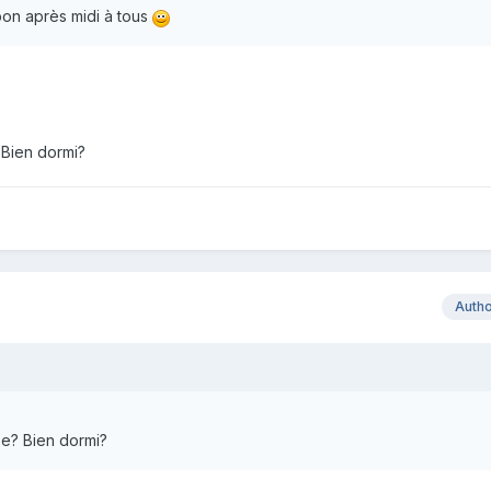
bon après midi à tous
 Bien dormi?
Auth
ée? Bien dormi?