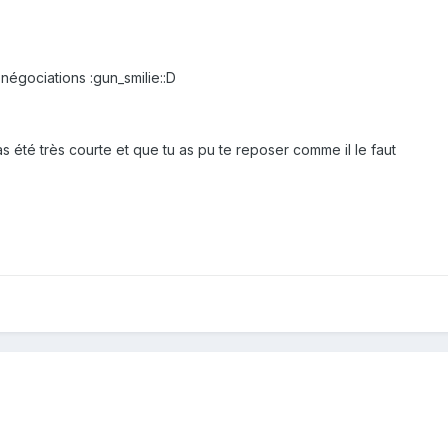
négociations :gun_smilie::D
as été très courte et que tu as pu te reposer comme il le faut
-même si ca