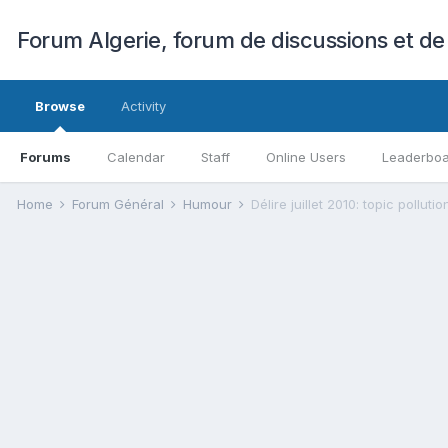
Forum Algerie, forum de discussions et de
Browse
Activity
Forums
Calendar
Staff
Online Users
Leaderbo
Home
Forum Général
Humour
Délire juillet 2010: topic pollutio