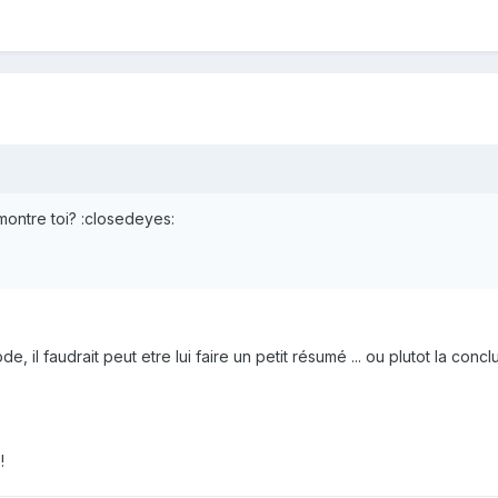
montre toi? :closedeyes:
e, il faudrait peut etre lui faire un petit résumé ... ou plutot la concl
!