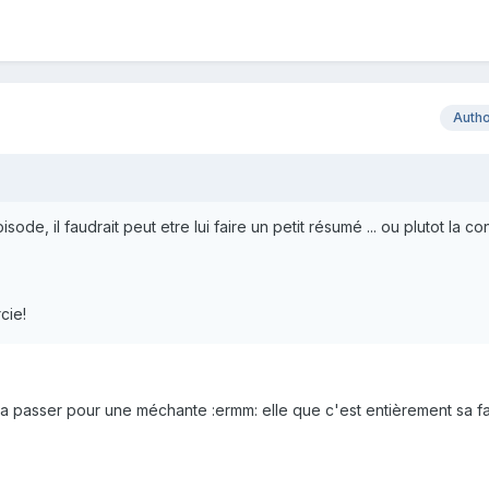
Auth
sode, il faudrait peut etre lui faire un petit résumé ... ou plutot la co
cie!
 va passer pour une méchante :ermm: elle que c'est entièrement sa f