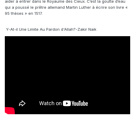
aider à entrer dans le Royaume des Cieux. C’est la goutte d’eau
qui a poussé le prêtre allemand Martin Luther à écrire son livre «
95 thèses » en 1517.
Y-At-il Une Limite Au Pardon d'Allah?-Zakir Naik