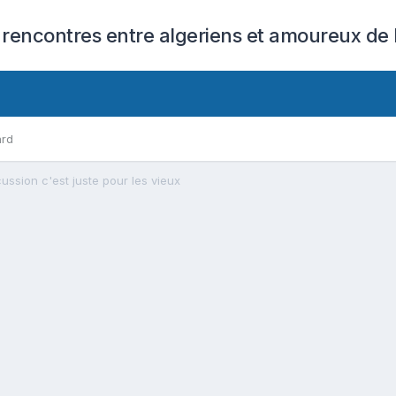
 rencontres entre algeriens et amoureux de l
ard
ussion c'est juste pour les vieux