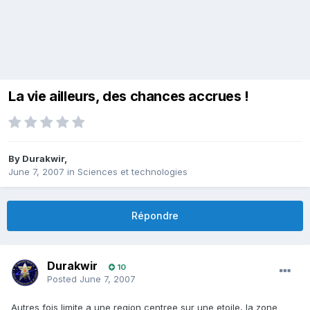
La vie ailleurs, des chances accrues !
By
Durakwir
,
June 7, 2007
in
Sciences et technologies
Répondre
Durakwir
10
Posted
June 7, 2007
Autres fois limite a une region centree sur une etoile, la zone