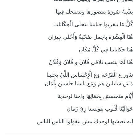
يشْبِهُ صُورَةَ بنتصورها وبنضحك فِيهَا
كُلُّ مَا بيقربوا حبايبنا بتحلى الْحِكَايَات
هُنَا الْعِشْرَة باجمل صُحْبَةٌ وَأَحْلَى جِيرَان
هُنَا حكاياتنا فِي كُلِّ مَكَان
هُنَا لَمَا بتتعب تَلَاقَى فُلَان و فُلَانٌ وَفُلَانٌ
ندَور ع الْفَرْحَة وَع الْإِحْسَاس اللَّيّ يخلينا
مَش شايلين هَم وَمَع ناسنا حاسين بِأَمَان
أَيَّام منحسش بِجَمَالِهَا واحنا لوحدينا
حَوَالَيْنَا قُلُوب بتونسنا زِيّ زَمَان
ليه تعيشها لوحدك مش بيقولوا الناس للناس