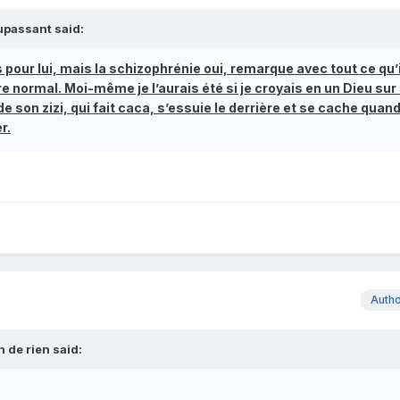
passant
said:
s pour lui, mais la schizophrénie oui, remarque avec tout ce qu’il
e normal. Moi-même je l’aurais été si je croyais en un Dieu sur 
 de son zizi, qui fait caca, s’essuie le derrière et se cache quan
r.
Auth
n de rien
said: