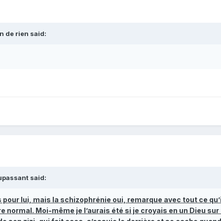
n de rien
said:
passant
said:
s pour lui, mais la schizophrénie oui, remarque avec tout ce qu’il
e normal. Moi-même je l’aurais été si je croyais en un Dieu sur 