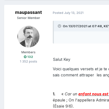
maupassant
Posted
July 13, 2021
Senior Member
On 13/07/2021 at 07:48,
KE
Members
132
Salut Key
1 352 posts
Voici quelques versets et je te
sais comment attraper
les an
1.
«
Car un
enfant nous est
épaule ; On l'appellera Admira
(Ésaïe 9:6).