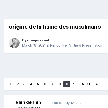
origine de la haine des musulmans
By
maupassant
,
March 18, 2021
in
Rencontre, Amitié & Présentation
PREV
4
5
6
7
8
9
10
NEXT
Rien de rien
Posted
July 12, 2021
Senior Member