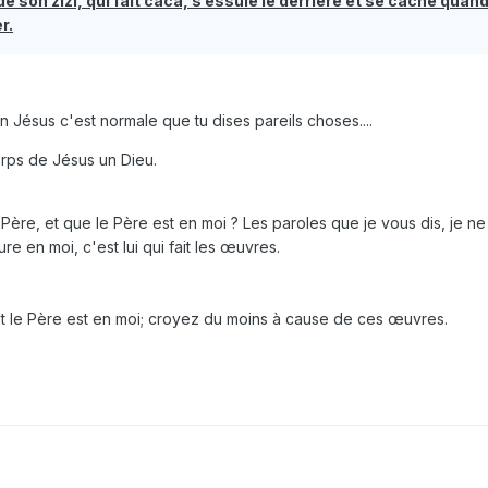
 de son zizi, qui fait caca, s’essuie le derrière et se cache quan
r.
in Jésus c'est normale que tu dises pareils choses....
corps de Jésus un Dieu.
 Père
, et que
le Père est en moi
? Les paroles que je vous dis, je ne
ure en
moi
, c'
est
lui qui fait les œuvres.
et
le Père est en moi
; croyez du
moi
ns à cause de ces œuvres.