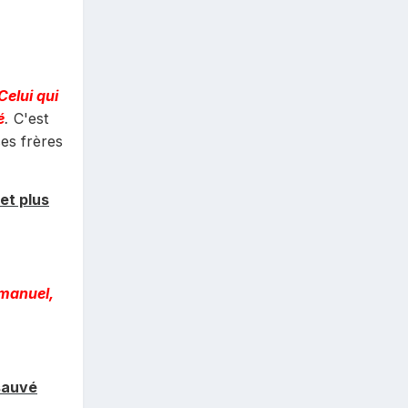
Celui qui
é
.
C'est
ses frères
 et plus
mmanuel,
 sauvé