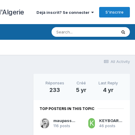
'Algerie
S'inscrire
Déjà inscrit? Se connecter
All Activity
Réponses
Créé
Last Reply
233
5 yr
4 yr
TOP POSTERS IN THIS TOPIC
maupassant
KEYBOARDZAPPER
116 posts
46 posts