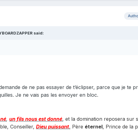
Auth
YBOARDZAPPER
said:
 demande de ne pas essayer de t’éclipser, parce que je te pr
guilles. Je ne vais pas les envoyer en bloc.
 né
,
un fils nous est donné
, et la domination reposera sur 
ble, Conseiller,
Dieu puissant
,
Père
éternel
, Prince de la p