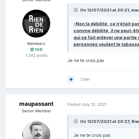
On 12/07/2021 at 20:21,
mau
-Non la débilité, ce n’était pa
comme débilité, il ne peut-êtr
qui se fait enlever une partie
Members
personnes veulent le tabasse
108
1 242 posts
Je ne te crois pas
Citer
maupassant
Posted
July 12, 2021
Senior Member
On 12/07/2021 at 20:27,
Rie
Je ne te crois pas