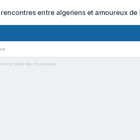
 rencontres entre algeriens et amoureux de l
ard
ne de la haine des musulmans