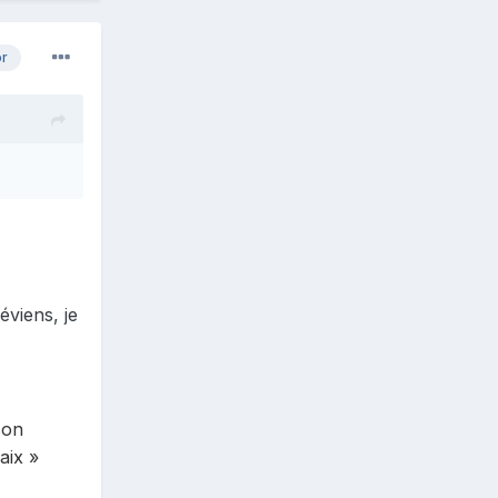
or
éviens, je
son
aix »