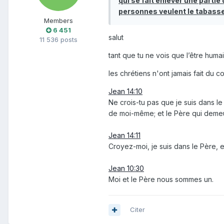
qui se fait enlever une partie
personnes veulent le tabasse
Members
6 451
salut
11 536 posts
tant que tu ne vois que l’être huma
les chrétiens n'ont jamais fait du 
Jean 14:10
Ne crois-tu pas que je suis dans
le
de
moi
-même; et
le Père
qui deme
Jean 14:11
Croyez-
moi
, je suis dans
le Père
, 
Jean 10:30
Moi et le Père
nous sommes un
.
Citer