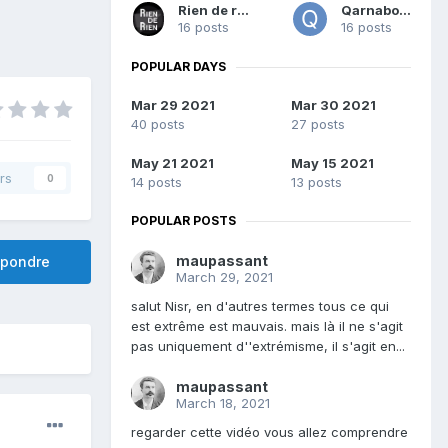
Rien de rien
Qarnabote
16 posts
16 posts
POPULAR DAYS
Mar 29 2021
Mar 30 2021
40 posts
27 posts
May 21 2021
May 15 2021
rs
0
14 posts
13 posts
POPULAR POSTS
maupassant
pondre
March 29, 2021
salut Nisr, en d'autres termes tous ce qui
est extrême est mauvais. mais là il ne s'agit
pas uniquement d''extrémisme, il s'agit en...
maupassant
March 18, 2021
regarder cette vidéo vous allez comprendre