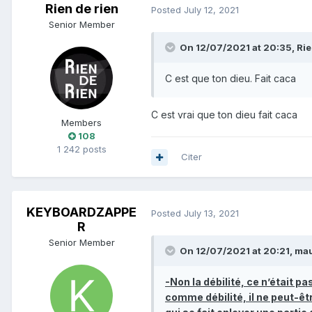
Rien de rien
Posted
July 12, 2021
Senior Member
On 12/07/2021 at 20:35,
Rie
C est que ton dieu. Fait caca
C est vrai que ton dieu fait caca
Members
108
1 242 posts
Citer
KEYBOARDZAPPE
Posted
July 13, 2021
R
Senior Member
On 12/07/2021 at 20:21,
mau
-Non la débilité, ce n’était pa
comme débilité, il ne peut-êtr