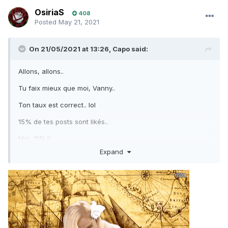
OsiriaS
408
Posted
May 21, 2021
On 21/05/2021 at 13:26,
Capo
said:
Allons, allons..
Tu faix mieux que moi, Vanny..
Ton taux est correct.. lol
15% de tes posts sont likés..
Moi, 11% !!
Expand
N'en reste.. je t'ai signalé aux modos pour extorsion de
likes..
Pas question que tu rattrapes
Le Magnifique