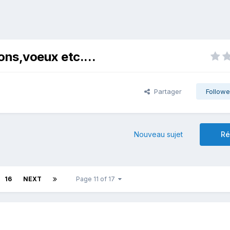
ons,voeux etc....
Partager
Followe
Nouveau sujet
Ré
16
NEXT
Page 11 of 17