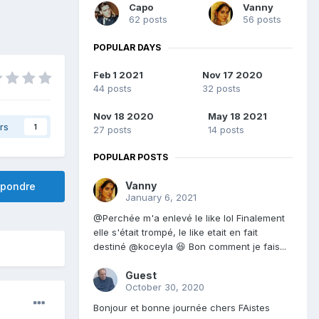
Capo
Vanny
62 posts
56 posts
POPULAR DAYS
Feb 1 2021
Nov 17 2020
44 posts
32 posts
Nov 18 2020
May 18 2021
rs
1
27 posts
14 posts
POPULAR POSTS
Vanny
pondre
January 6, 2021
@Perchée m'a enlevé le like lol Finalement
elle s'était trompé, le like etait en fait
destiné @koceyla 😆 Bon comment je fais...
Guest
October 30, 2020
Bonjour et bonne journée chers FAistes