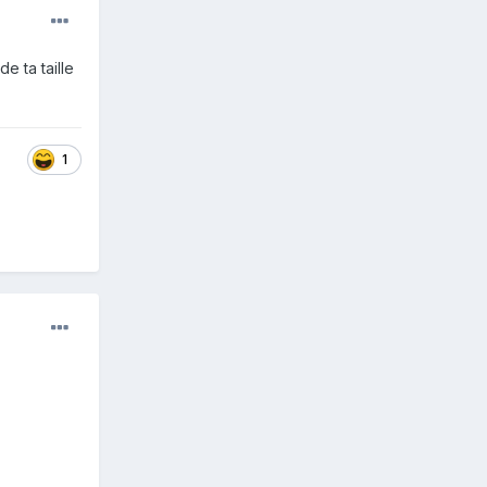
e ta taille
1