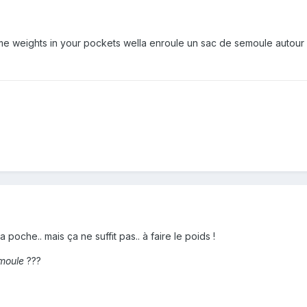
some weights in your pockets wella enroule un sac de semoule autour d
 poche.. mais ça ne suffit pas.. à faire le poids !
emoule
???