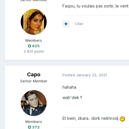
Faqou, tu voulais pas sortir, le ve
Citer
Members
425
2 831 posts
Capo
Posted
January 22, 2021
Senior Member
hahaha
wah'dek !!
Et bein, zkara.. dork nekhrodj
Members
372