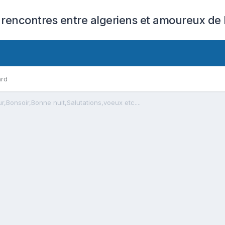
 rencontres entre algeriens et amoureux de l
ard
r,Bonsoir,Bonne nuit,Salutations,voeux etc....