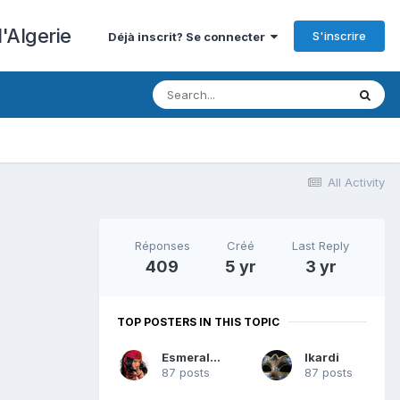
'Algerie
S'inscrire
Déjà inscrit? Se connecter
All Activity
Réponses
Créé
Last Reply
409
5 yr
3 yr
TOP POSTERS IN THIS TOPIC
Esmeralda
Ikardi
87 posts
87 posts