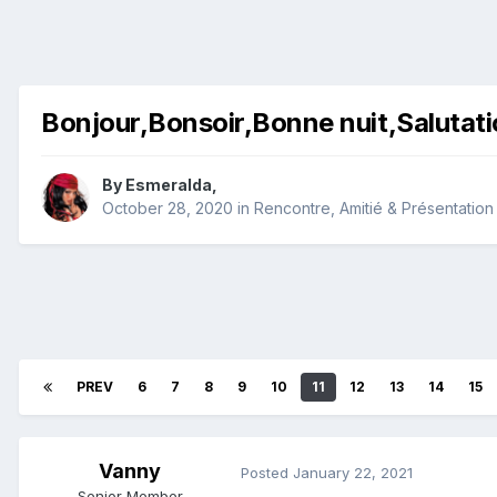
Bonjour,Bonsoir,Bonne nuit,Salutati
By
Esmeralda
,
October 28, 2020
in
Rencontre, Amitié & Présentation
PREV
6
7
8
9
10
11
12
13
14
15
Vanny
Posted
January 22, 2021
Senior Member