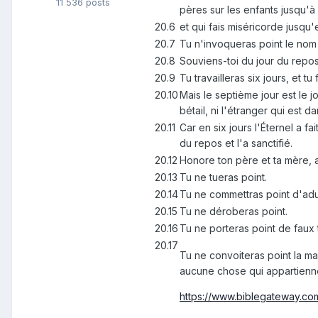
11 536 posts
pères sur les enfants jusqu'à
20.6
et qui fais miséricorde jusq
20.7
Tu n'invoqueras point le nom d
20.8
Souviens-toi du jour du repos,
20.9
Tu travailleras six jours, et t
20.10
Mais le septième jour est le jou
bétail, ni l'étranger qui est d
20.11
Car en six jours l'Éternel a fa
du repos et l'a sanctifié.
20.12
Honore ton père et ta mère, a
20.13
Tu ne tueras point.
20.14
Tu ne commettras point d'adu
20.15
Tu ne déroberas point.
20.16
Tu ne porteras point de faux
20.17
Tu ne convoiteras point la mai
aucune chose qui appartienne