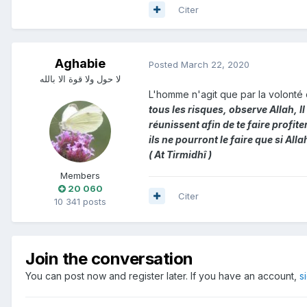
Citer
Aghabie
Posted
March 22, 2020
لا حول ولا قوة الا بالله
L'homme n'agit que par la volonté 
tous les risques, observe Allah, Il
réunissent afin de te faire profite
ils ne pourront le faire que si All
( At Tirmidhî )
Members
20 060
Citer
10 341 posts
Join the conversation
You can post now and register later. If you have an account,
s