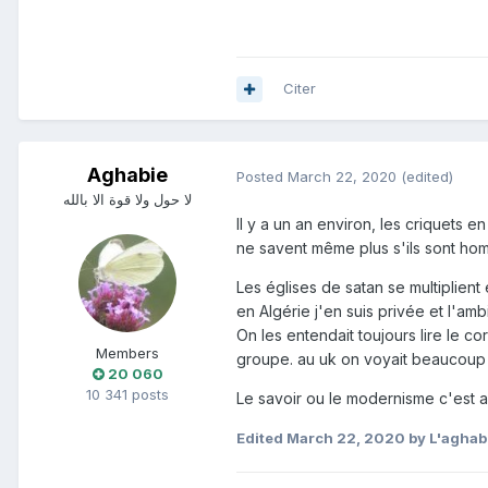
Citer
Aghabie
Posted
March 22, 2020
(edited)
لا حول ولا قوة الا بالله
Il y a un an environ, les criquets 
ne savent même plus s'ils sont hom
Les églises de satan se multiplie
en Algérie j'en suis privée et l'am
On les entendait toujours lire le cor
Members
groupe. au uk on voyait beaucoup l
20 060
10 341 posts
Le savoir ou le modernisme c'est a
Edited
March 22, 2020
by L'aghabi