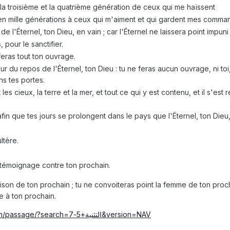
 la troisième et la quatrième génération de ceux qui me haïssent
u'en mille générations à ceux qui m'aiment et qui gardent mes comm
e l'Éternel, ton Dieu, en vain ; car l'Éternel ne laissera point impun
 pour le sanctifier.
u feras tout ton ouvrage.
r du repos de l'Éternel, ton Dieu : tu ne feras aucun ouvrage, ni toi, ni t
ans tes portes.
it les cieux, la terre et la mer, et tout ce qui y est contenu, et il s'es
fin que tes jours se prolongent dans le pays que l'Éternel, ton Dieu
ltère.
 témoignage contre ton prochain.
son de ton prochain ; tu ne convoiteras point la femme de ton prochai
 à ton prochain.
https://www.biblegateway.com/passage/?search=ﺍﻟﺘﺜﻨﻴﺔ+5-7&version=NAV