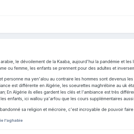
en arabie, le dévoilement de la Kaaba, aujourd'hui la pandémie et les 
me ou femme, les enfants se prennent pour des adultes et inverseme
nt et personne ma yen'alou au contraire les hommes sont devenus le
biance est différente en Algérie, les soeurettes maghrébine au uk éta
an; En Algérie ils elles gardent les clés et l'ambiance est très différe
es enfants, ici wallou ya'arfou que les cours supplémentaires aussi 
bandonné sa religion et mécroire, c'est incroyable de pouvoir faire
e l'aghabie