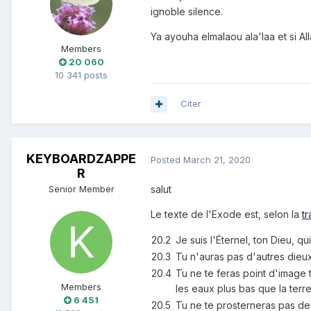
ignoble silence.
Ya ayouha elmalaou ala'laa et si A
Members
20 060
10 341 posts
Citer
KEYBOARDZAPPE
Posted
March 21, 2020
R
Senior Member
salut
Le texte de l'Exode est, selon la
t
20.2
Je suis l'Éternel, ton Dieu, qu
20.3
Tu n'auras pas d'autres dieux
20.4
Tu ne te feras point d'image 
Members
les eaux plus bas que la terre
6 451
20.5
Tu ne te prosterneras pas deva