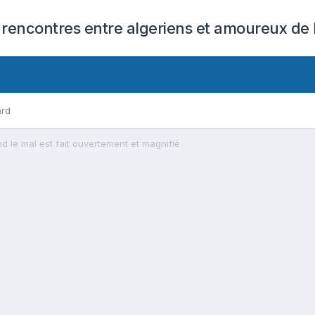
 rencontres entre algeriens et amoureux de l
ard
d le mal est fait ouvertement et magnifié