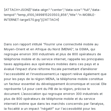
[ATTACH=JSON]{"data-align":"center","data-size":"full","data-
tempid":"temp_4100_1499815203503_856","title":"n-MOBILE-
INTERNET-large570.jpg"}[/ATTACH]
Dans son rapport intitulé "Fournir une connectivité mobile au
Moyen-Orient et en Afrique du Nord (MENA)", la GSMA, qui
regroupe environ 300 industriels et plus de 800 opérateurs de
téléphonie mobile et du service internet, rappelle les principales
taxes appliquées aux opérateurs mobiles dans ces pays et a
évalué l’impact d’une réforme fiscale permettant d’améliorer
l'accessibilité et l'investissement.Le rapport relève également que
pour les pays de la région MENA, la téléphonie mobile constitue
un facteur essentiel du développement économique et social. Elle
représente 1,4 pour cent du PIB de la région, précise le
document. L’association qui regroupe environ 300 industriels et
plus de 800 opérateurs de téléphonie mobile et du service
internet.Il estime que dans les marchés concernés par l’analyse,
la fiscalité a un impact "négatif" sur l'accessibilité pour les