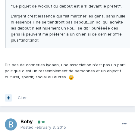
''Le piquet de wokouf du debout est a 11 devant le prefet''..
L'argent c'est lessence qui fait marcher les gens, sans huile
ni essence il ne se tiendront pas debout...un Roi qui achéte
les debout n'est nulement un Roi..il se dit ''purééeéé ces
gens là peuvent me préferer a un chien si ce dernier offre
plus'':mdr::mdr:
Dis pas de conneries lycaon, une association n'est pas un parti
politique c'est un rassemblement de personnes et un objectif
culturel, sportif, social ou autres...
Citer
Boby
10
Posted
February 3, 2015