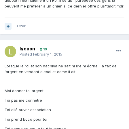
debout n'est nulement un Roi..il se dit ''purééeéé ces gens là
peuvent me préferer a un chien si ce dernier offre plus'':mdr::mdr:
Citer
lycaon
10
Posted
February 1, 2015
Lorsque le roi et son hachiya ne sait ni lire ni écrire il a fait de
'argent en vendant alcool et came il dit
Moi donner toi argent
Toi pas me connétre
Toi allé ouvrir association
Toi prend boco pour toi
Toi donne un peu a tout le monde