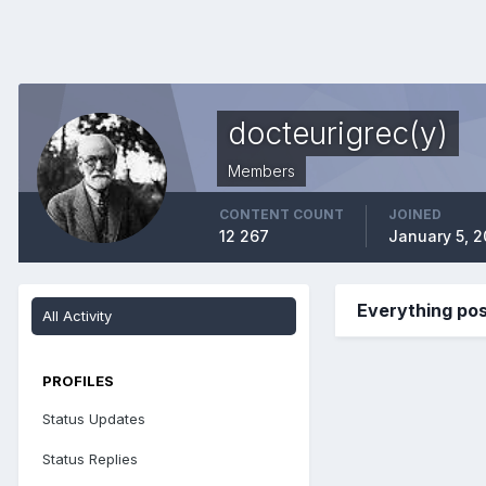
docteurigrec(y)
Members
CONTENT COUNT
JOINED
12 267
January 5, 
Everything pos
All Activity
PROFILES
Status Updates
Status Replies