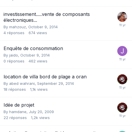
investissement.....vente de composants
électroniques...
By
mahzouz
,
October 9, 2014
4
réponses
674
views
Enquête de consommation
By
jaido
,
October 9, 2014
0
réponses
462
views
location de villa bord de plage a oran
By
abed wahrani
,
September 29, 2014
18
réponses
1,1k
views
Idée de projet
By
hamdane
,
July 20, 2009
22
réponses
1,2k
views