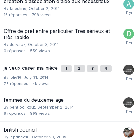
création d'association d'aide aux necessiteux
By
falestine
,
October 2, 2014
16
réponses
798
views
Offre de pret entre particulier Tres sérieux et
très rapide
By
dorvaux
,
October 3, 2014
0
réponses
559
views
je veux caser ma nièce
1
2
3
4
By
lelio16
,
July 31, 2014
77
réponses
4k
views
femmes du deuxieme age
By
bent bo lkout
,
September 2, 2014
9
réponses
898
views
british council
By
leprince16
,
October 20, 2009