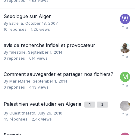
0
réponses
483
views
Sexologue sur Alger
By
Estrella
,
October 18, 2007
10
réponses
1,2k
views
avis de recherche infidel et provocateur
By
falestine
,
September 1, 2014
0
réponses
614
views
Comment sauvegarder et partager nos fichiers?
By
MarieMarie
,
September 1, 2014
0
réponses
443
views
Palestinien veut etudier en Algerie
1
2
By Guest thafath,
July 26, 2010
45
réponses
2,4k
views
Bonsoir